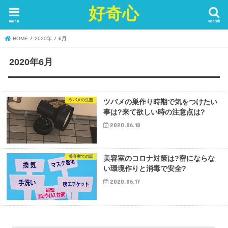
好奇心
menu
search
HOME
2020年
6月
2020年6月
ツバメの生態
ツバメの巣作り時期で気をつけたい
事は?来て欲しい時の注意点は?
2020.06.18
美容室での話
美容室のコロナ対策は?密にならな
い環境作りと消毒で安全?
2020.06.17