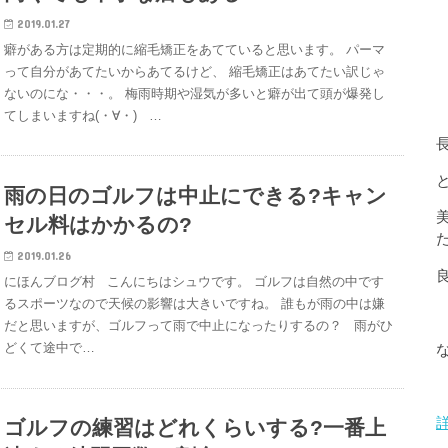
2019.01.27
癖がある方は定期的に縮毛矯正をあてていると思います。 パーマ
って自分があてたいからあてるけど、 縮毛矯正はあてたい訳じゃ
ないのにな・・・。 梅雨時期や湿気が多いと癖が出て頭が爆発し
てしまいますね(・∀・) …
雨の日のゴルフは中止にできる?キャン
セル料はかかるの?
2019.01.26
にほんブログ村 こんにちはシュウです。 ゴルフは自然の中です
るスポーツなので天候の影響は大きいですね。 誰もが雨の中は嫌
だと思いますが、ゴルフって雨で中止になったりするの？ 雨がひ
どくて途中で…
ゴルフの練習はどれくらいする?一番上