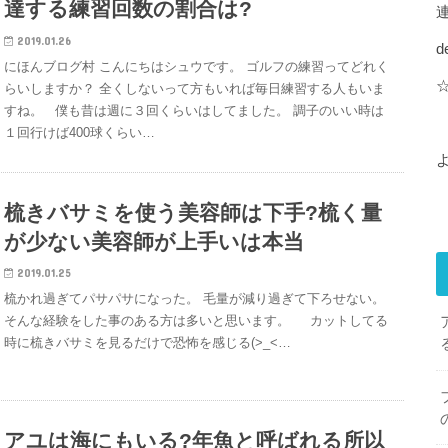
達する練習回数の割合は?
2019.01.26
d
にほんブログ村 こんにちはシュウです。 ゴルフの練習ってどれく
らいしますか？ 全くしないって方もいれば毎日練習する人もいま
すね。 僕も昔は週に３回くらいはしてました。 調子のいい時は
１回行けば400球くらい…
梳きバサミを使う美容師は下手?梳く量
が少ない美容師が上手いは本当
2019.01.25
梳かれ過ぎてパサパサになった。 毛量が減り過ぎて下ろせない。
そんな経験をした事のある方は多いと思います。 カットしてる
時に梳きバサミを見るだけで恐怖を感じる(>_<…
アユは海にもいる?年魚と呼ばれる所以