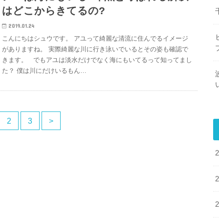
はどこからきてるの?
2019.01.24
こんにちはシュウです。 アユって綺麗な清流に住んでるイメージ
がありますね。 実際綺麗な川に行き泳いでいるとその姿も確認で
きます。 でもアユは淡水だけでなく海にもいてるって知ってまし
た？ 僕は川にだけいるもん…
2
3
>