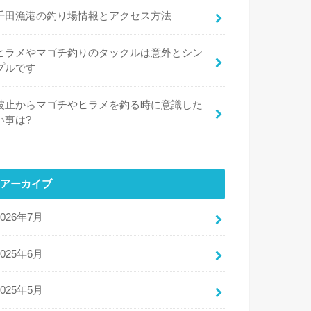
千田漁港の釣り場情報とアクセス方法
ヒラメやマゴチ釣りのタックルは意外とシン
プルです
波止からマゴチやヒラメを釣る時に意識した
い事は?
アーカイブ
2026年7月
2025年6月
2025年5月