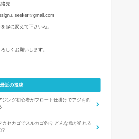
連絡先
esign.u.seeker☆gmail.com
☆を@に変えて下さいね。
よろしくお願いします。
最近の投稿
アジング初心者がフロート仕掛けでアジを釣
る
フカセカゴでスルカゴ釣り!どんな魚が釣れる
の?