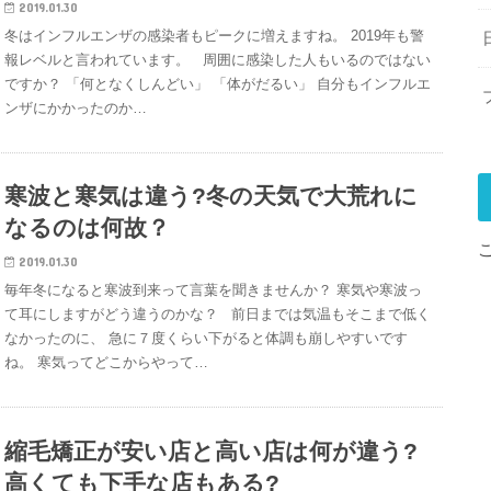
2019.01.30
冬はインフルエンザの感染者もピークに増えますね。 2019年も警
報レベルと言われています。 周囲に感染した人もいるのではない
ですか？ 「何となくしんどい」 「体がだるい」 自分もインフルエ
ンザにかかったのか…
寒波と寒気は違う?冬の天気で大荒れに
なるのは何故？
2019.01.30
毎年冬になると寒波到来って言葉を聞きませんか？ 寒気や寒波っ
て耳にしますがどう違うのかな？ 前日までは気温もそこまで低く
なかったのに、 急に７度くらい下がると体調も崩しやすいです
ね。 寒気ってどこからやって…
縮毛矯正が安い店と高い店は何が違う?
高くても下手な店もある?