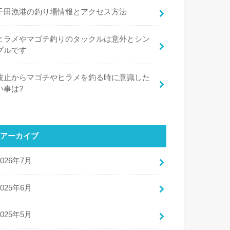
千田漁港の釣り場情報とアクセス方法
ヒラメやマゴチ釣りのタックルは意外とシン
プルです
波止からマゴチやヒラメを釣る時に意識した
い事は?
アーカイブ
2026年7月
2025年6月
2025年5月