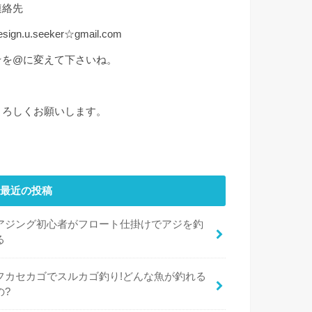
連絡先
esign.u.seeker☆gmail.com
☆を@に変えて下さいね。
よろしくお願いします。
最近の投稿
アジング初心者がフロート仕掛けでアジを釣
る
フカセカゴでスルカゴ釣り!どんな魚が釣れる
の?