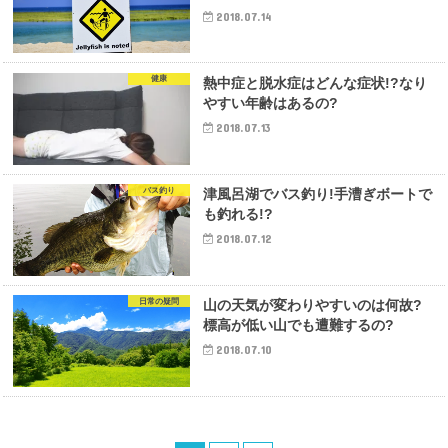
2018.07.14
健康
熱中症と脱水症はどんな症状!?なり
やすい年齢はあるの?
2018.07.13
バス釣り
津風呂湖でバス釣り!手漕ぎボートで
も釣れる!?
2018.07.12
日常の疑問
山の天気が変わりやすいのは何故?
標高が低い山でも遭難するの?
2018.07.10