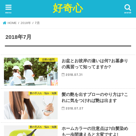
好奇心
menu
search
HOME
2018年
7月
2018年7月
日常の疑問
お盆とお彼岸の違いは何?お墓参り
の風習って知ってますか?
2018.07.31
髪の手入れ・悩み・知識
髪の艶を出すブローのやり方は?こ
れに気をつければ艶は出ます
2018.07.27
髪の手入れ・悩み・知識
ホームカラーの注意点は?白髪染め
も一歩間違えると大変ですよ!