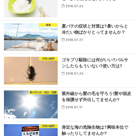
2018.07.24
健康
夏バテの症状と対策は?暑いからと
冷たい物ばかりとってませんか？
2018.07.21
日常の疑問
ゴキブリ駆除には何がいい?バルサ
ンしたらもういない?使い方は?
2018.07.20
髪の手入れ・悩み・知識
紫外線から髪の毛を守ろう!髪や頭皮
を保護せず外出してませんか?
2018.07.17
日常の疑問
身近な海の危険生物は?興味本位で
触ったりしてませんか?