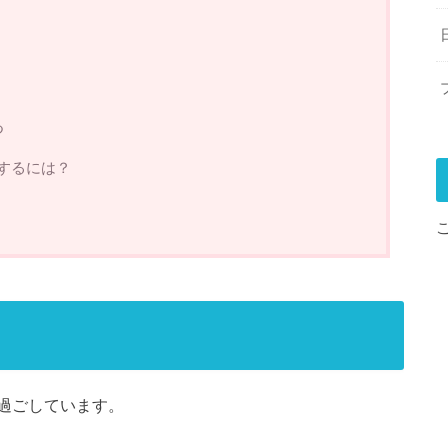
つ
するには？
？
過ごしています。