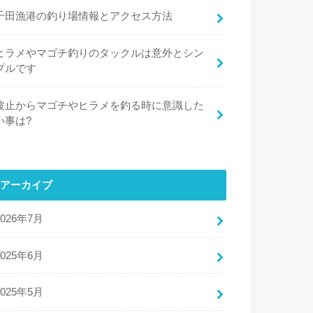
千田漁港の釣り場情報とアクセス方法
ヒラメやマゴチ釣りのタックルは意外とシン
プルです
波止からマゴチやヒラメを釣る時に意識した
い事は?
アーカイブ
2026年7月
2025年6月
2025年5月