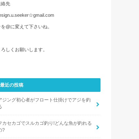
連絡先
esign.u.seeker☆gmail.com
☆を@に変えて下さいね。
よろしくお願いします。
最近の投稿
アジング初心者がフロート仕掛けでアジを釣
る
フカセカゴでスルカゴ釣り!どんな魚が釣れる
の?