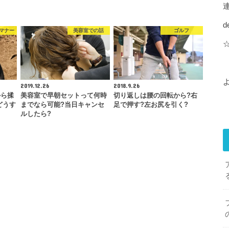
d
マナー
美容室での話
ゴルフ
2019.12.26
2018.9.26
から揉
美容室で早朝セットって何時
切り返しは腰の回転から?右
どうす
までなら可能?当日キャンセ
足で押す?左お尻を引く?
ルしたら?