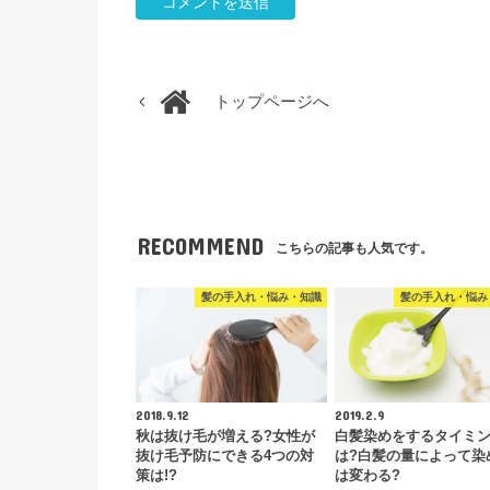
トップページへ
RECOMMEND
こちらの記事も人気です。
髪の手入れ・悩み・知識
髪の手入れ・悩み
2018.9.12
2019.2.9
秋は抜け毛が増える?女性が
白髪染めをするタイミ
抜け毛予防にできる4つの対
は?白髪の量によって染
策は!?
は変わる?