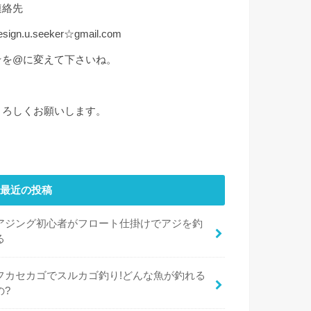
連絡先
esign.u.seeker☆gmail.com
☆を@に変えて下さいね。
よろしくお願いします。
最近の投稿
アジング初心者がフロート仕掛けでアジを釣
る
フカセカゴでスルカゴ釣り!どんな魚が釣れる
の?