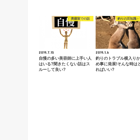
美容室での話
釣りの豆知識・
2019.7.15
2019.1.6
自慢の多い美容師に上手い人
釣りのトラブル横入り
はいる?聞きたくない話はス
め事に発展!そんな時は
ルーして良い?
ればいい?