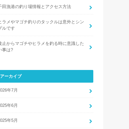
千田漁港の釣り場情報とアクセス方法
ヒラメやマゴチ釣りのタックルは意外とシン
プルです
波止からマゴチやヒラメを釣る時に意識した
い事は?
アーカイブ
2026年7月
2025年6月
2025年5月