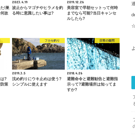
2023.4.19
2019.12.26
た!巣
波止からマゴチやヒラメを釣
美容室で早朝セットって何時
は何故
る時に意識したい事は?
までなら可能?当日キャンセ
d
ルしたら?
康
フカセ釣り
日常の疑問
2019.3.5
2018.4.26
は?
沈め釣りにウキ止めは使う?
避難命令と避難勧告と避難指
予防策
シンプルに使えます
示って?避難場所は知ってま
すか?