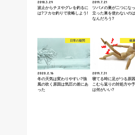
2018.3.29
2019.7.21
波止からチヌやグレを釣るに
ツバメの巣が二つになっ
は?フカセ釣りで攻略しよう!
立った巣を使わないの
なんだろう?
日常の疑問
健
2020.2.16
2019.7.31
冬の天気は変わりやすい?強
寝てる時に足がつる原因
風の吹く原因は気圧の差にあ
こむら返りの対処方や
った
は何がいい?