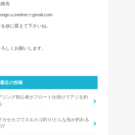
連絡先
esign.u.seeker☆gmail.com
☆を@に変えて下さいね。
よろしくお願いします。
最近の投稿
アジング初心者がフロート仕掛けでアジを釣
る
フカセカゴでスルカゴ釣り!どんな魚が釣れる
の?