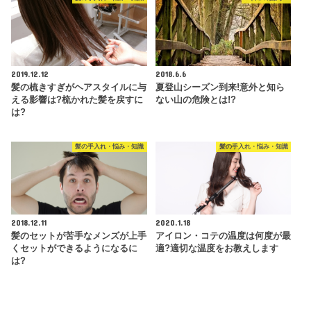
2019.12.12
2018.6.6
髪の梳きすぎがヘアスタイルに与
夏登山シーズン到来!意外と知ら
える影響は?梳かれた髪を戻すに
ない山の危険とは!?
は?
髪の手入れ・悩み・知識
髪の手入れ・悩み・知識
2018.12.11
2020.1.18
髪のセットが苦手なメンズが上手
アイロン・コテの温度は何度が最
くセットができるようになるに
適?適切な温度をお教えします
は?