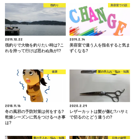
筏釣り
美容室での話
2019.10.22
2019.2.14
筏釣りで大物を釣りたい時は?こ
美容室で違う人を指名すると気ま
れを持って行けば思わぬ魚が!?
ずくなる?
健康
髪の手入れ・悩み・知識
2018.11.16
2020.2.29
冬の風邪の予防対策は何をする?
レザーカットは髪が傷む?ハサミ
乾燥シーズンに気をつけるべき事
で切るのとどう違うの?
は?
髪の手入れ・悩み・知識
日常の疑問