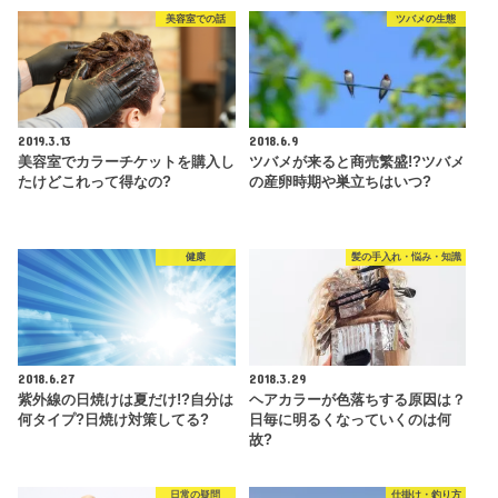
美容室での話
ツバメの生態
2019.3.13
2018.6.9
美容室でカラーチケットを購入し
ツバメが来ると商売繁盛!?ツバメ
たけどこれって得なの?
の産卵時期や巣立ちはいつ?
健康
髪の手入れ・悩み・知識
2018.6.27
2018.3.29
紫外線の日焼けは夏だけ!?自分は
ヘアカラーが色落ちする原因は？
何タイプ?日焼け対策してる?
日毎に明るくなっていくのは何
故?
日常の疑問
仕掛け・釣り方