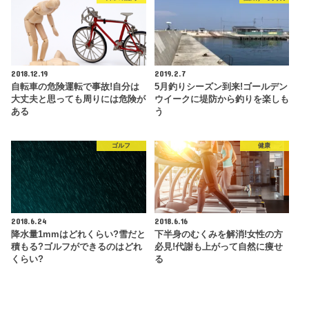
2018.12.19
2019.2.7
自転車の危険運転で事故!自分は
5月釣りシーズン到来!ゴールデン
大丈夫と思っても周りには危険が
ウイークに堤防から釣りを楽しも
ある
う
ゴルフ
健康
2018.6.24
2018.6.16
降水量1mmはどれくらい?雪だと
下半身のむくみを解消!女性の方
積もる?ゴルフができるのはどれ
必見!代謝も上がって自然に痩せ
くらい?
る