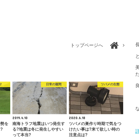
トップページへ
フ
日常の疑問
ツバメの生態
2019.4.10
2020.6.18
姿勢を
南海トラフ地震はいつ発生す
ツバメの巣作り時期で気をつ
?
る?地震は冬に発生しやすい
けたい事は?来て欲しい時の
って本当?
注意点は?