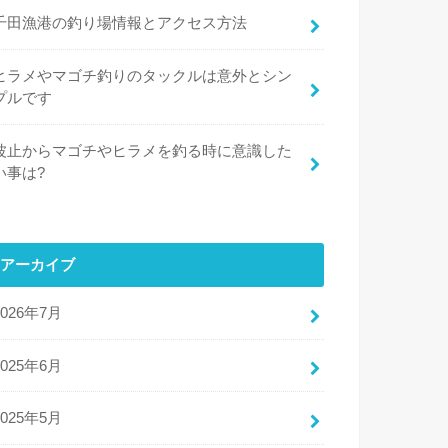
千田漁港の釣り場情報とアクセス方法
ヒラメやマゴチ釣りのタックルは意外とシン
プルです
波止からマゴチやヒラメを釣る時に意識した
い事は?
アーカイブ
2026年7月
2025年6月
2025年5月