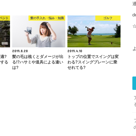
d
ベント
髪の手入れ・悩み・知識
ゴルフ
2019.8.28
2019.4.10
適?
髪の毛は梳くとダメージが出
トップの位置でスイングは変
でする
る!?ハサミや道具による違い
わる?スイングプレーンに乗
は?
せれてる?