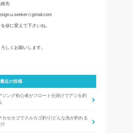
連絡先
esign.u.seeker☆gmail.com
☆を@に変えて下さいね。
よろしくお願いします。
最近の投稿
アジング初心者がフロート仕掛けでアジを釣
る
フカセカゴでスルカゴ釣り!どんな魚が釣れる
の?