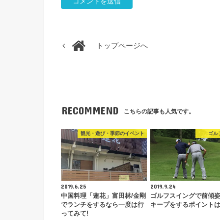
トップページへ
RECOMMEND
こちらの記事も人気です。
観光・遊び・季節のイベント
ゴル
2019.6.25
2019.9.24
中国料理「蓮花」富田林/金剛
ゴルフスイングで前傾
でランチをするなら一度は行
キープをするポイントは
ってみて!