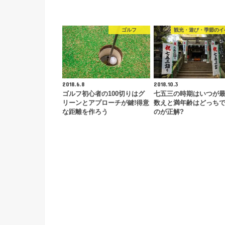
ゴルフ
観光・遊び・季節のイ
2018.6.8
2018.10.3
ゴルフ初心者の100切りはグ
七五三の時期はいつが最
リーンとアプローチが鍵!得意
数えと満年齢はどっち
な距離を作ろう
のが正解?