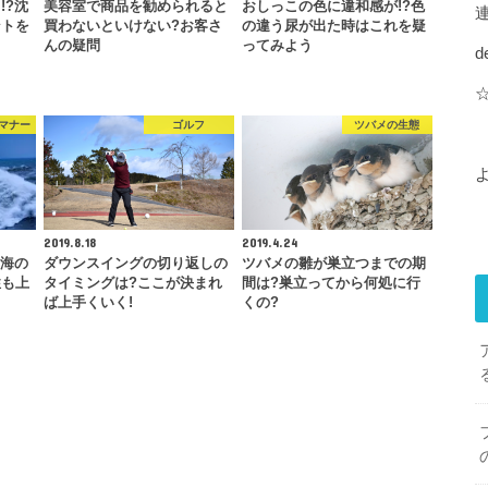
!?沈
美容室で商品を勧められると
おしっこの色に違和感が!?色
ントを
買わないといけない?お客さ
の違う尿が出た時はこれを疑
んの疑問
ってみよう
d
マナー
ゴルフ
ツバメの生態
2019.8.18
2019.4.24
?海の
ダウンスイングの切り返しの
ツバメの雛が巣立つまでの期
性も上
タイミングは?ここが決まれ
間は?巣立ってから何処に行
ば上手くいく!
くの?