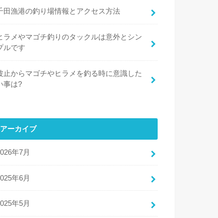
千田漁港の釣り場情報とアクセス方法
ヒラメやマゴチ釣りのタックルは意外とシン
プルです
波止からマゴチやヒラメを釣る時に意識した
い事は?
アーカイブ
2026年7月
2025年6月
2025年5月