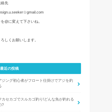
連絡先
esign.u.seeker☆gmail.com
☆を@に変えて下さいね。
よろしくお願いします。
最近の投稿
アジング初心者がフロート仕掛けでアジを釣
る
フカセカゴでスルカゴ釣り!どんな魚が釣れる
の?