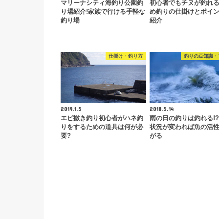
マリーナシティ海釣り公園釣
初心者でもチヌが釣れる
り場紹介!家族で行ける手軽な
め釣りの仕掛けとポイ
釣り場
紹介
仕掛け・釣り方
釣りの豆知識・
2019.1.5
2018.5.14
エビ撒き釣り初心者がハネ釣
雨の日の釣りは釣れる!
りをするための道具は何が必
状況が変われば魚の活
要?
がる