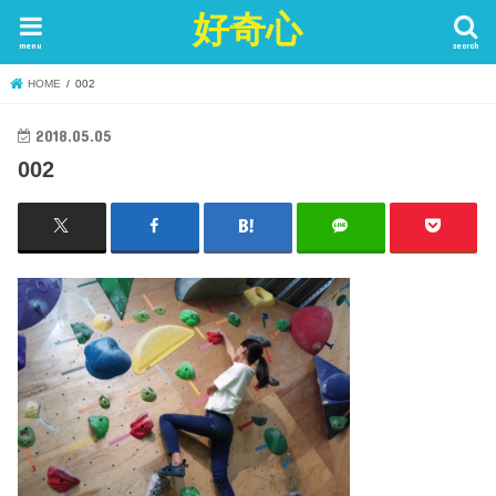
好奇心
menu
search
HOME
002
2018.05.05
002