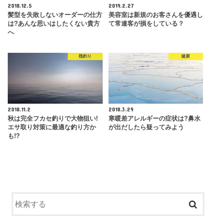
2018.12.5
2019.2.27
髪型を失敗しないオーダーの仕方
美容室は新規のお客さんを優遇し
は?あんな思いはしたくない貴方
て常連客が損をしている？
へ
筏釣り
健康
2018.11.2
2018.3.29
秋は完全フカセ釣りで大物狙い!
寒暖差アレルギーの症状は?鼻水
エサ取り対策に最適な釣り方か
が出だしたら疑ってみよう
も!?