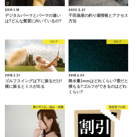
2019.1.18
2025.5.21
デジタルパーマとパーマの違い
千田漁港の釣り場情報とアクセス
は?どんな髪質に向いているの?
方法
ゴルフ
ゴルフ
2018.3.31
2018.6.24
ゴルフスイングは下に振るだけ!
降水量1mmはどれくらい?雪だと
横に振るとミスが出る
積もる?ゴルフができるのはどれ
くらい?
髪の手入れ・悩み・知識
美容室での話