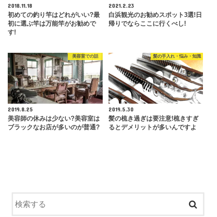
2018.11.18
2021.2.23
初めての釣り竿はどれがいい?最
白浜観光のお勧めスポット3選!日
初に選ぶ竿は万能竿がお勧めで
帰りでならここに行くべし!
す!
美容室での話
髪の手入れ・悩み・知識
2019.8.25
2019.5.30
美容師の休みは少ない?美容室は
髪の梳き過ぎは要注意!梳きすぎ
ブラックなお店が多いのが普通?
るとデメリットが多いんですよ