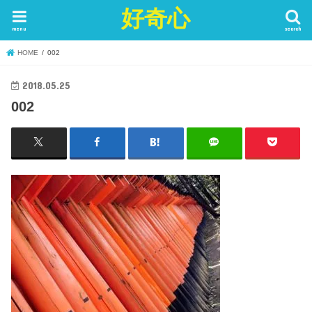
好奇心
menu
search
HOME
002
2018.05.25
002