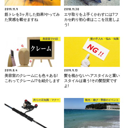
2019.11.9
2018.11.30
筋トレを3ヶ月した効果!やってみ
エサ取りを上手くかわすには?フ
た実感を載せますね
カセ釣り初心者はここを注意しよ
う!
美容室での話
髪の手入れ・悩み・知識
2019.8.4
2019.9.13
美容室のクレームにも色々ある!
髪を梳かないヘアスタイルと重い
これってクレーム!?を紹介します
スタイルは違う!その髪型変です
よ!
釣りの豆知識・マナー
観光・遊び・季節のイベント