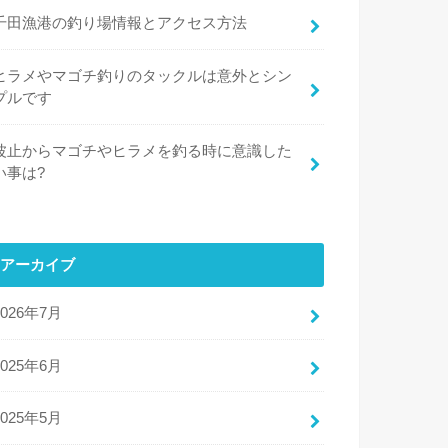
千田漁港の釣り場情報とアクセス方法
ヒラメやマゴチ釣りのタックルは意外とシン
プルです
波止からマゴチやヒラメを釣る時に意識した
い事は?
アーカイブ
2026年7月
2025年6月
2025年5月