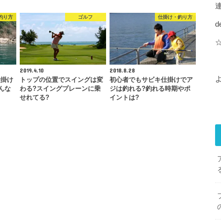
釣り方
ゴルフ
仕掛け・釣り方
d
2019.4.10
2018.8.28
仕掛け
トップの位置でスイングは変
初心者でもサビキ仕掛けでア
んな
わる?スイングプレーンに乗
ジは釣れる?釣れる時期やポ
せれてる?
イントは?