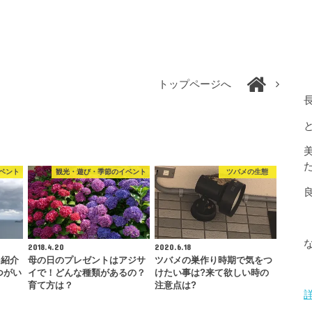
トップページへ
ベント
観光・遊び・季節のイベント
ツバメの生態
2018.4.20
2020.6.18
を紹介
母の日のプレゼントはアジサ
ツバメの巣作り時期で気をつ
つがい
イで！どんな種類があるの？
けたい事は?来て欲しい時の
育て方は？
注意点は?