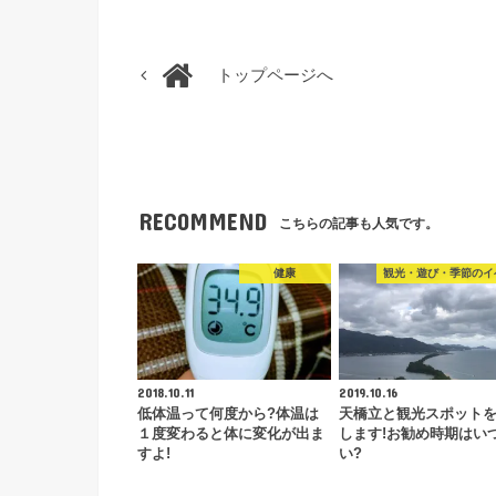
トップページへ
RECOMMEND
こちらの記事も人気です。
健康
観光・遊び・季節のイ
2018.10.11
2019.10.16
低体温って何度から?体温は
天橋立と観光スポット
１度変わると体に変化が出ま
します!お勧め時期はい
すよ!
い?