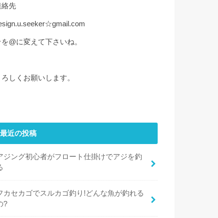
連絡先
esign.u.seeker☆gmail.com
☆を@に変えて下さいね。
よろしくお願いします。
最近の投稿
アジング初心者がフロート仕掛けでアジを釣
る
フカセカゴでスルカゴ釣り!どんな魚が釣れる
の?