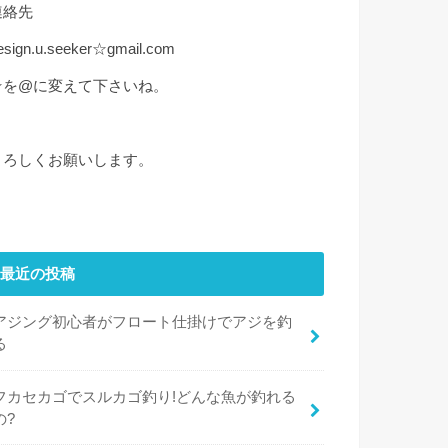
連絡先
esign.u.seeker☆gmail.com
☆を@に変えて下さいね。
よろしくお願いします。
最近の投稿
アジング初心者がフロート仕掛けでアジを釣
る
フカセカゴでスルカゴ釣り!どんな魚が釣れる
の?