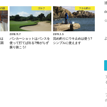
での話
ゴルフ
フカセ釣り
d
2018.11.7
2019.3.5
のは
バンカーショットはバンスを
沈め釣りにウキ止めは使う?
原因
使って打てば出る?怖がらず
シンプルに使えます
振り抜こう!