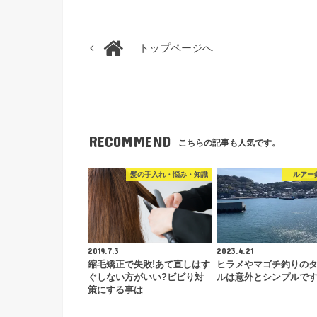
トップページへ
RECOMMEND
こちらの記事も人気です。
髪の手入れ・悩み・知識
ルアー
2019.7.3
2023.4.21
縮毛矯正で失敗!あて直しはす
ヒラメやマゴチ釣りの
ぐしない方がいい?ビビり対
ルは意外とシンプルで
策にする事は