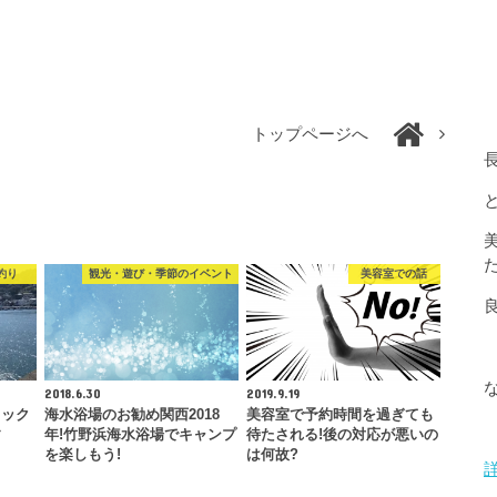
トップページへ
釣り
観光・遊び・季節のイベント
美容室での話
2018.6.30
2019.9.19
タック
海水浴場のお勧め関西2018
美容室で予約時間を過ぎても
す
年!竹野浜海水浴場でキャンプ
待たされる!後の対応が悪いの
を楽しもう!
は何故?