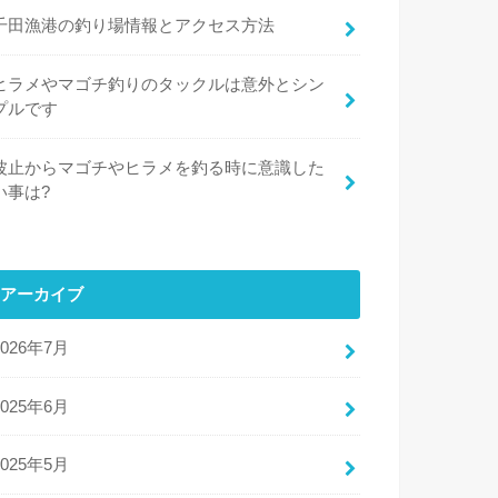
千田漁港の釣り場情報とアクセス方法
ヒラメやマゴチ釣りのタックルは意外とシン
プルです
波止からマゴチやヒラメを釣る時に意識した
い事は?
アーカイブ
2026年7月
2025年6月
2025年5月