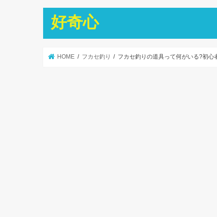
好奇心
HOME
フカセ釣り
フカセ釣りの道具って何がいる?初心