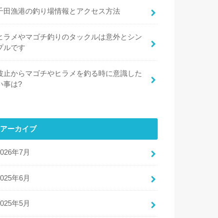
千田漁港の釣り場情報とアクセス方法
ヒラメやマゴチ釣りのタックルは意外とシン
プルです
波止からマゴチやヒラメを釣る時に意識した
い事は?
アーカイブ
2026年7月
2025年6月
2025年5月