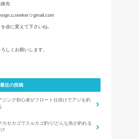
連絡先
esign.u.seeker☆gmail.com
☆を@に変えて下さいね。
よろしくお願いします。
最近の投稿
アジング初心者がフロート仕掛けでアジを釣
る
フカセカゴでスルカゴ釣り!どんな魚が釣れる
の?