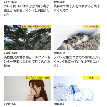
2018.12.12
2019.2.14
カレイ釣りの仕掛けは?初心者が
美容室で違う人を指名すると気ま
波止から釣るポイントは何処がい
ずくなる?
い?
観光・遊び・季節のイベント
ツバメの生態
2020.2.21
2018.6.17
高松観光栗林公園とドルフィンセ
ツバメが巣立つまでの期間はどれ
ンター季節に合わせて行くのがお
くらい?巣立ってからは何処にい
勧め
る?
髪の手入れ・悩み・知識
健康
2018.12.5
2018.8.3