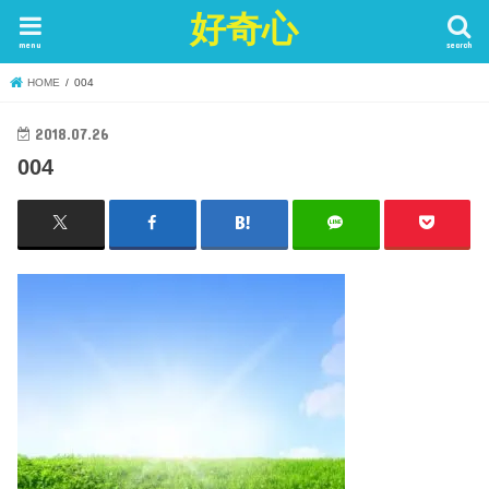
好奇心
menu
search
HOME
004
2018.07.26
004