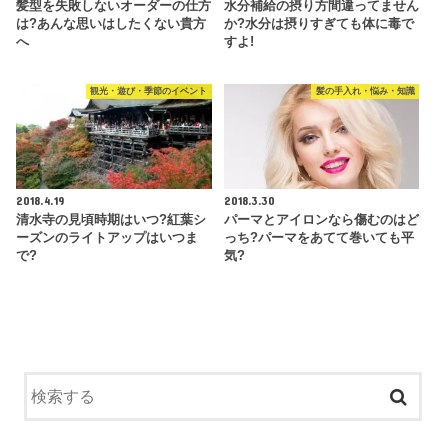
髪型を失敗しないオーダーの仕方
水分補給の摂り方間違ってません
は?あんな思いはしたくない貴方
か?水分は摂りすぎても体に毒で
へ
すよ!
観光・遊び・季節のイベント
髪の手入れ・悩み・知識
2018.4.19
2018.3.30
清水寺の見頃時期はいつ?紅葉シ
パーマとアイロンなら傷むのはど
ーズンのライトアップはいつま
っち?パーマをあてて巻いても平
で?
気?