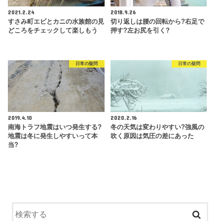
2021.2.24
2018.9.26
すさみ町エビとカニの水族館の見
切り返しは腰の回転から?右足で
どころをチェックして楽しもう
押す?左お尻を引く?
日常の疑問
日常の疑問
2019.4.10
2020.2.16
南海トラフ地震はいつ発生する?
冬の天気は変わりやすい?強風の
地震は冬に発生しやすいって本
吹く原因は気圧の差にあった
当?