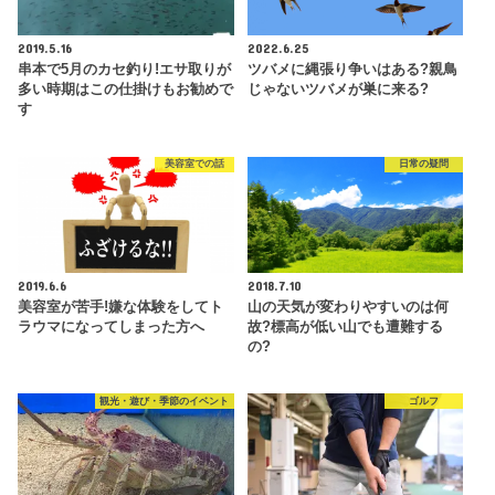
2019.5.16
2022.6.25
串本で5月のカセ釣り!エサ取りが
ツバメに縄張り争いはある?親鳥
多い時期はこの仕掛けもお勧めで
じゃないツバメが巣に来る?
す
美容室での話
日常の疑問
2019.6.6
2018.7.10
美容室が苦手!嫌な体験をしてト
山の天気が変わりやすいのは何
ラウマになってしまった方へ
故?標高が低い山でも遭難する
の?
観光・遊び・季節のイベント
ゴルフ