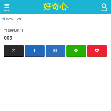
好奇心
menu
search
HOME
005
2019.01.16
005