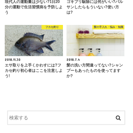
現代人の運動量は少ない?1日20
ゴキブリ駆除には何がいい?バル
分の運動で生活習慣病を予防しよ
サンしたらもういない?使い方
う
は?
フカセ釣り
髪の手入れ・悩み・知識
2018.11.30
2018.7.4
エサ取りを上手くかわすには?フ
髪の洗い方間違ってない?シャン
カセ釣り初心者はここを注意しよ
プーもあったものを使ってます
う!
か?