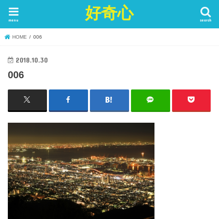
好奇心
menu
search
HOME
006
2018.10.30
006