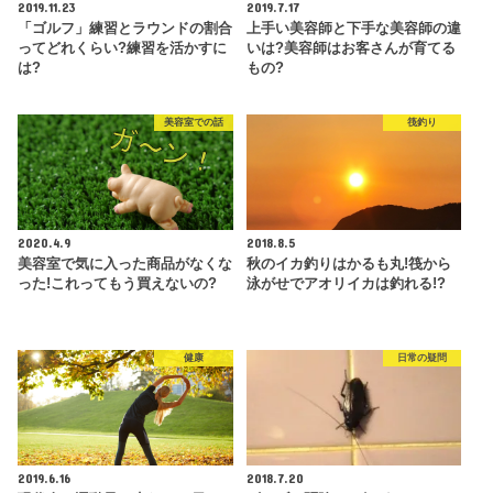
2019.11.23
2019.7.17
「ゴルフ」練習とラウンドの割合
上手い美容師と下手な美容師の違
ってどれくらい?練習を活かすに
いは?美容師はお客さんが育てる
は?
もの?
美容室での話
筏釣り
2020.4.9
2018.8.5
美容室で気に入った商品がなくな
秋のイカ釣りはかるも丸!筏から
った!これってもう買えないの?
泳がせでアオリイカは釣れる!?
健康
日常の疑問
2019.6.16
2018.7.20