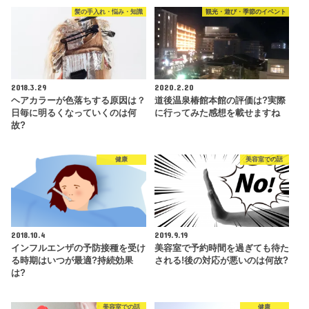
髪の手入れ・悩み・知識
観光・遊び・季節のイベント
2018.3.29
2020.2.20
ヘアカラーが色落ちする原因は？
道後温泉椿館本館の評価は?実際
日毎に明るくなっていくのは何
に行ってみた感想を載せますね
故?
健康
美容室での話
2018.10.4
2019.9.19
インフルエンザの予防接種を受け
美容室で予約時間を過ぎても待た
る時期はいつが最適?持続効果
される!後の対応が悪いのは何故?
は?
美容室での話
健康