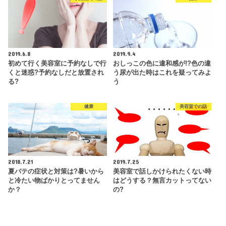
2019.6.8
2019.9.4
初めて行く美容室に予約なしで行
おしっこの色に違和感が!?色の違
くと迷惑?予約なしだと放置され
う尿が出た時はこれを疑ってみよ
る?
う
健康
美容室での話
2018.7.21
2019.7.25
夏バテの症状と対策は?暑いから
美容室で話しかけられたくない時
と冷たい物ばかりとってません
はどうする？無言カットってない
か？
の?