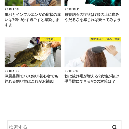
2019.1.30
2018.10.2
風邪とインフルエンザの症状の違
尿管結石の症状は?腰の上に痛み
いは?気づかず過ごすと感染しま
やだるさを感じれば疑ってみよう
すよ
バス釣り
髪の手入れ・悩み・知識
2018.3.29
2018.9.12
津風呂湖でバス釣り!初心者でも
秋は抜け毛が増える?女性が抜け
釣れる釣り方はこれがお勧め!
毛予防にできる4つの対策は!?