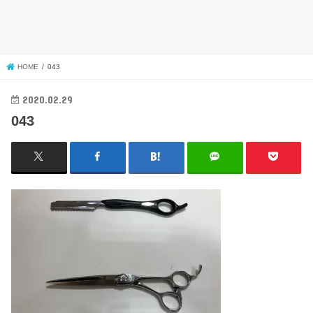
HOME
043
2020.02.29
043