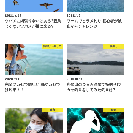
2022.6.25
2022.1.8
ツバメに縄張り争いはある?親鳥
ワームでヒラメ釣り!初心者が波
じゃないツバメが巣に来る?
止からチャレンジ
仕掛け・釣り方
筏釣り
2020.11.13
2018.10.17
完全フカセで鯛狙い!筏やカセで
和歌山のつるみ渡船で筏釣り!フ
は釣果大！
カセ釣りをしてみた釣果は?
健康
健康