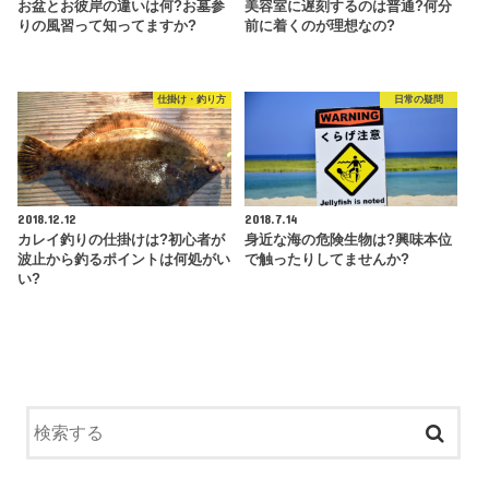
お盆とお彼岸の違いは何?お墓参
美容室に遅刻するのは普通?何分
りの風習って知ってますか?
前に着くのが理想なの?
仕掛け・釣り方
日常の疑問
2018.12.12
2018.7.14
カレイ釣りの仕掛けは?初心者が
身近な海の危険生物は?興味本位
波止から釣るポイントは何処がい
で触ったりしてませんか?
い?