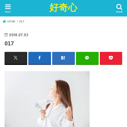
好奇心
menu
search
HOME
017
2018.07.03
017