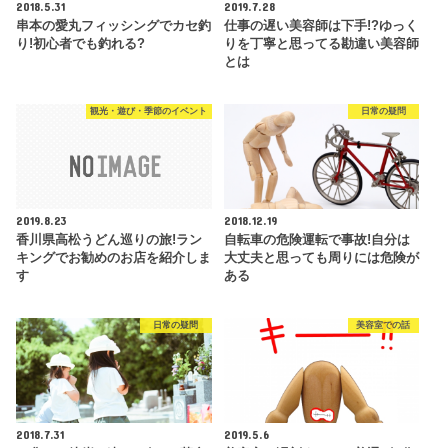
2018.5.31
2019.7.28
串本の愛丸フィッシングでカセ釣
仕事の遅い美容師は下手!?ゆっく
り!初心者でも釣れる?
りを丁寧と思ってる勘違い美容師
とは
観光・遊び・季節のイベント
日常の疑問
2019.8.23
2018.12.19
香川県高松うどん巡りの旅!ラン
自転車の危険運転で事故!自分は
キングでお勧めのお店を紹介しま
大丈夫と思っても周りには危険が
す
ある
日常の疑問
美容室での話
2018.7.31
2019.5.6