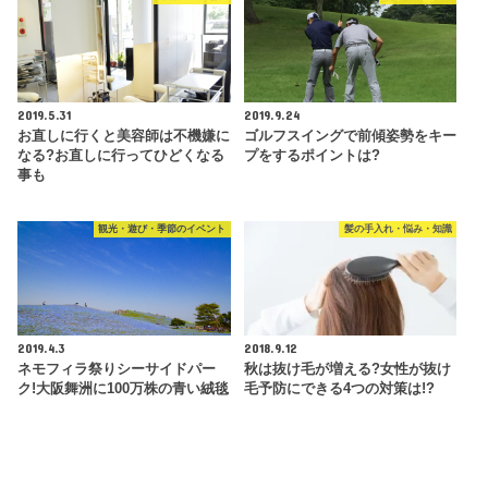
2019.5.31
2019.9.24
お直しに行くと美容師は不機嫌に
ゴルフスイングで前傾姿勢をキー
なる?お直しに行ってひどくなる
プをするポイントは?
事も
観光・遊び・季節のイベント
髪の手入れ・悩み・知識
2019.4.3
2018.9.12
ネモフィラ祭りシーサイドパー
秋は抜け毛が増える?女性が抜け
ク!大阪舞洲に100万株の青い絨毯
毛予防にできる4つの対策は!?