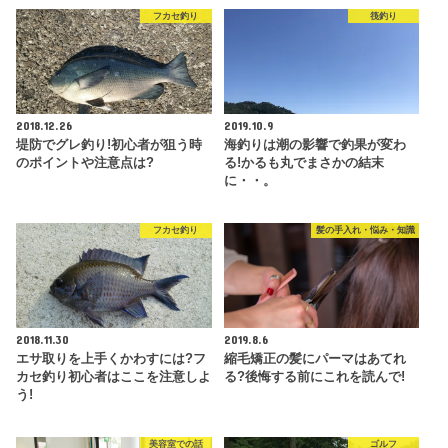
フカセ釣り
筏釣り
2018.12.26
2019.10.9
堤防でグレ釣り!初心者が狙う時
海釣りは潮の影響で釣果が変わ
のポイントや注意点は?
る!かるも丸でまさかの結末
に・・。
フカセ釣り
髪の手入れ・悩み・知識
2018.11.30
2019.8.6
エサ取りを上手くかわすには?フ
縮毛矯正の髪にパーマはあてれ
カセ釣り初心者はここを注意しよ
る?後悔する前にこれを読んで!
う!
美容室での話
ゴルフ