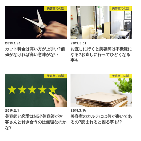
美容室での話
美容室での話
2019.1.23
2019.5.31
カット料金は高い方が上手い?価
お直しに行くと美容師は不機嫌に
値がなければ高い意味がない
なる?お直しに行ってひどくなる
事も
美容室での話
美容室での話
2019.2.1
2019.3.14
美容師と恋愛はNG?美容師がお
美容室のカルテには何が書いてあ
客さんと付き合うのは無理なのか
るの?読まれると困る事も!?
な?