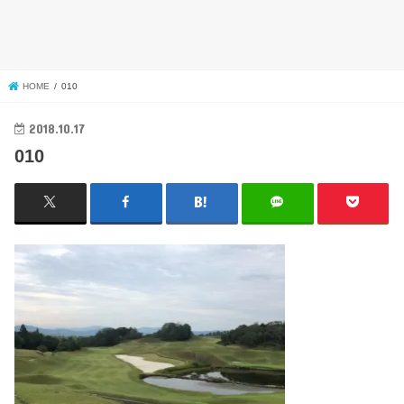
HOME
010
2018.10.17
010