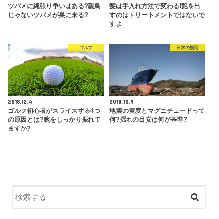
ツバメに縄張り争いはある?親鳥
髪は手入れ方法で変わる!艶を出
じゃないツバメが巣に来る?
すのはトリートメントではないで
すよ
ゴルフ
日常の疑問
2018.12.4
2018.10.9
ゴルフ初心者がスライスする4つ
地震の震度とマグニチュードって
の原因とは?腕をしっかり振れて
何?揺れの目安は何が基準?
ますか?