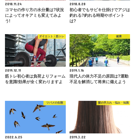
2018.11.24
2018.8.28
コマセの作り方の水分量は?状況
初心者でもサビキ仕掛けでアジは
によってオキアミも変えてみよ
釣れる?釣れる時期やポイント
う!
は?
ダイエット・筋トレ
健康
2019.12.11
2019.1.16
筋トレ初心者は負荷よりフォーム
現代人の体力不足の原因は?運動
を意識!効果が全く変わりますよ
不足を解消して将来に備えよう
ツバメの生態
髪の手入れ・悩み・知識
2022.6.25
2019.3.22