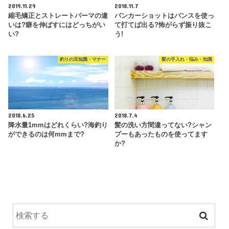
2019.11.29
2018.11.7
縮毛矯正とストレートパーマの違
バンカーショットはバンスを使っ
いは?癖を伸ばすにはどっちがい
て打てば出る?怖がらず振り抜こ
い?
う!
釣りの豆知識・マナー
髪の手入れ・悩み・知識
2018.6.25
2018.7.4
降水量1mmはどれくらい?海釣り
髪の洗い方間違ってない?シャン
ができるのは何mmまで?
プーもあったものを使ってます
か?