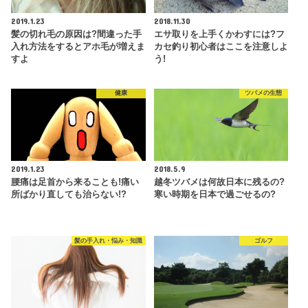
2019.1.23
2018.11.30
髪の切れ毛の原因は?間違った手
エサ取りを上手くかわすには?フ
入れ方法をするとアホ毛が増えま
カセ釣り初心者はここを注意しよ
すよ
う!
健康
ツバメの生態
2019.1.23
2018.5.9
腰痛は足首から来ることも!痛い
越冬ツバメは何故日本に残るの?
所ばかり直しても治らない!?
寒い時期を日本で過ごせるの?
髪の手入れ・悩み・知識
ゴルフ