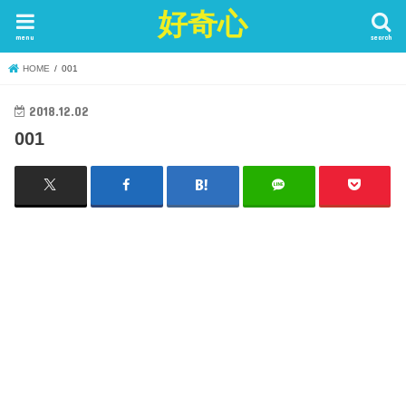
好奇心
menu
search
HOME
001
2018.12.02
001