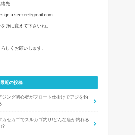
連絡先
esign.u.seeker☆gmail.com
☆を@に変えて下さいね。
よろしくお願いします。
最近の投稿
アジング初心者がフロート仕掛けでアジを釣
る
フカセカゴでスルカゴ釣り!どんな魚が釣れる
の?