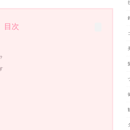
目次
？
す