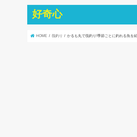
好奇心
HOME
筏釣り
かるも丸で筏釣り!季節ごとに釣れる魚を