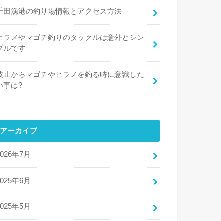
千田漁港の釣り場情報とアクセス方法
ヒラメやマゴチ釣りのタックルは意外とシン
プルです
波止からマゴチやヒラメを釣る時に意識した
い事は?
アーカイブ
2026年7月
2025年6月
2025年5月