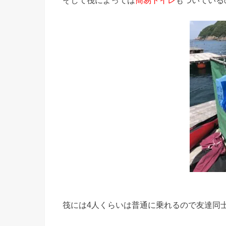
そして筏によっては
簡易トイレ
もついている
筏には4人くらいは普通に乗れるので友達同