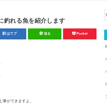
に釣れる魚を紹介します
はてブ
送る
Pocket
。
。
む事ができますよ。