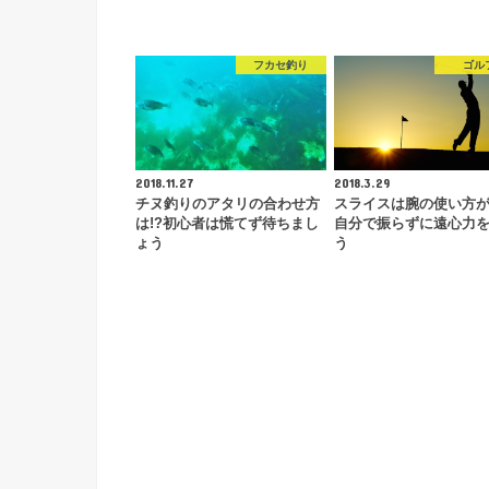
フカセ釣り
ゴル
2018.11.27
2018.3.29
チヌ釣りのアタリの合わせ方
スライスは腕の使い方が
は!?初心者は慌てず待ちまし
自分で振らずに遠心力
ょう
う