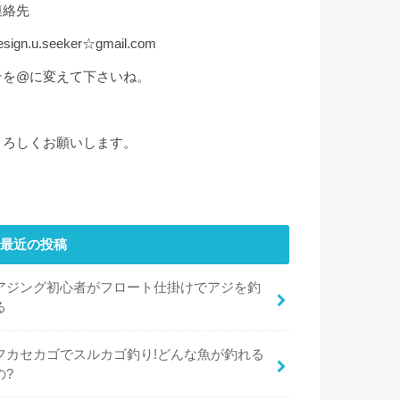
連絡先
esign.u.seeker☆gmail.com
☆を@に変えて下さいね。
よろしくお願いします。
最近の投稿
アジング初心者がフロート仕掛けでアジを釣
る
フカセカゴでスルカゴ釣り!どんな魚が釣れる
の?