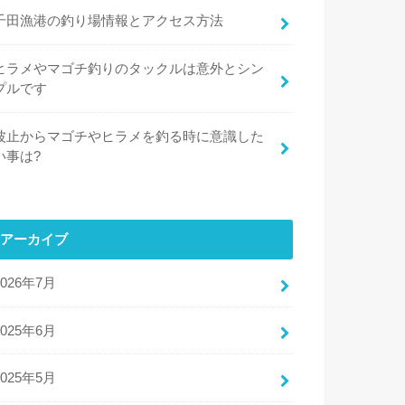
千田漁港の釣り場情報とアクセス方法
ヒラメやマゴチ釣りのタックルは意外とシン
プルです
波止からマゴチやヒラメを釣る時に意識した
い事は?
アーカイブ
2026年7月
2025年6月
2025年5月