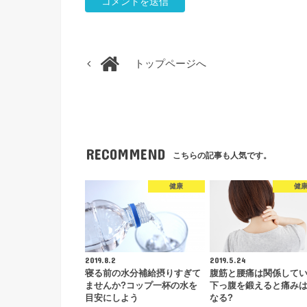
トップページへ
RECOMMEND
こちらの記事も人気です。
健康
健
2019.8.2
2019.5.24
寝る前の水分補給摂りすぎて
腹筋と腰痛は関係してい
ませんか?コップ一杯の水を
下っ腹を鍛えると痛み
目安にしよう
なる?