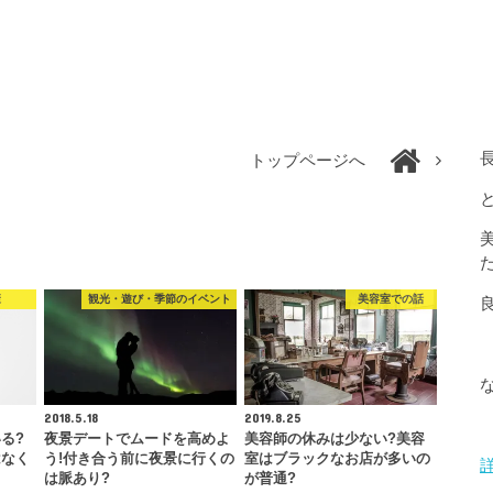
トップページへ
康
観光・遊び・季節のイベント
美容室での話
2018.5.18
2019.8.25
る?
夜景デートでムードを高めよ
美容師の休みは少ない?美容
はなく
う!付き合う前に夜景に行くの
室はブラックなお店が多いの
は脈あり?
が普通?