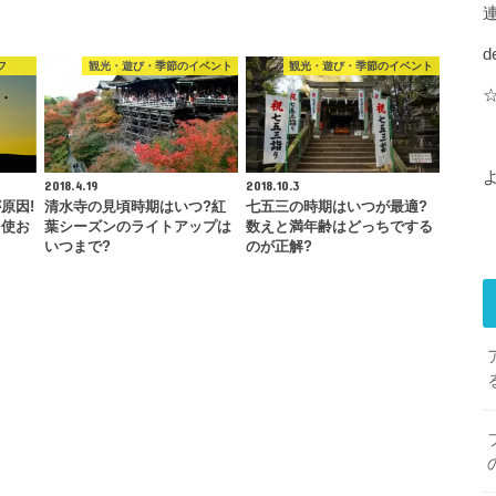
d
フ
観光・遊び・季節のイベント
観光・遊び・季節のイベント
2018.4.19
2018.10.3
原因!
清水寺の見頃時期はいつ?紅
七五三の時期はいつが最適?
を使お
葉シーズンのライトアップは
数えと満年齢はどっちでする
いつまで?
のが正解?