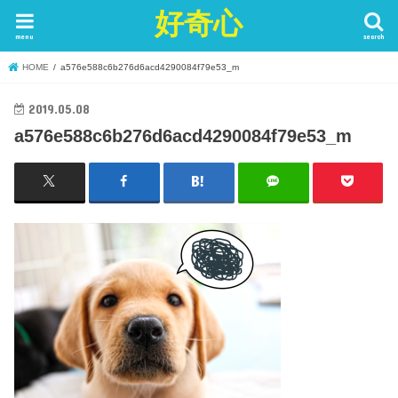
好奇心
menu
search
HOME
a576e588c6b276d6acd4290084f79e53_m
2019.05.08
a576e588c6b276d6acd4290084f79e53_m