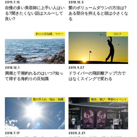
2019.7.15
2018.12.5
自慢の多い美容師に上手い人はい
髪のボリュームダウンの方法は?
る?聞きたくない話はスルーして
ある部分を抑えると頭は小さくな
良い?
る
釣りの豆知識・マナー
ゴルフ
2018.12.1
2019.9.27
満潮と干潮釣れるのはいつ?知っ
ドライバーの飛距離アップ!力で
て得する海釣りの豆知識
はなくスイングで変わる
髪の手入れ・悩み・知識
観光・遊び・季節のイベント
2018.7.17
2020.2.21