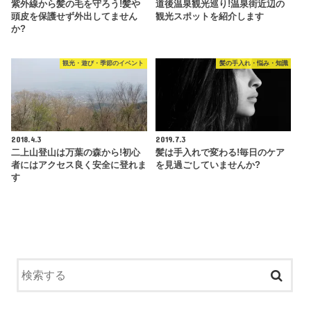
紫外線から髪の毛を守ろう!髪や
道後温泉観光巡り!温泉街近辺の
頭皮を保護せず外出してません
観光スポットを紹介します
か?
観光・遊び・季節のイベント
髪の手入れ・悩み・知識
2018.4.3
2019.7.3
二上山登山は万葉の森から!初心
髪は手入れで変わる!毎日のケア
者にはアクセス良く安全に登れま
を見過ごしていませんか?
す