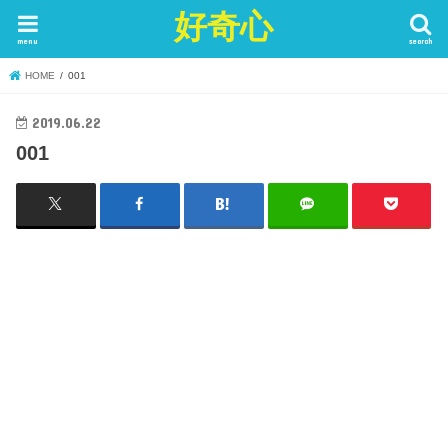
好奇心
menu
search
HOME
001
2019.06.22
001