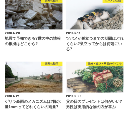
日常の疑問
ツバメの生態
2018.6.20
2018.6.17
地震て予知できる?世の中の情報
ツバメが巣立つまでの期間はどれ
の根拠はどこから?
くらい?巣立ってからは何処にい
る?
日常の疑問
観光・遊び・季節のイベント
2018.6.21
2018.5.20
ゲリラ豪雨のメカニズムは?降水
父の日のプレゼントは何がいい?
量1mmってどれくらいの雨量?
男性は実用的な物の方が喜ぶ