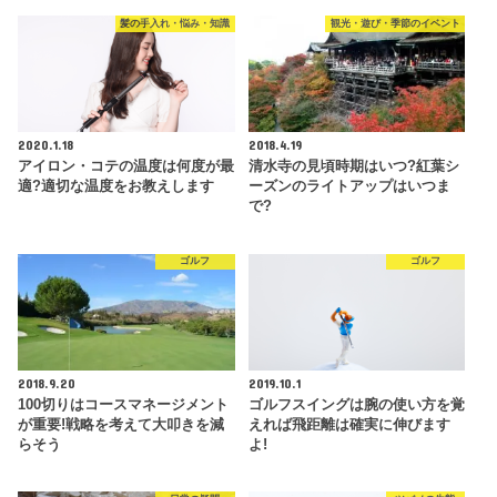
髪の手入れ・悩み・知識
観光・遊び・季節のイベント
2020.1.18
2018.4.19
アイロン・コテの温度は何度が最
清水寺の見頃時期はいつ?紅葉シ
適?適切な温度をお教えします
ーズンのライトアップはいつま
で?
ゴルフ
ゴルフ
2018.9.20
2019.10.1
100切りはコースマネージメント
ゴルフスイングは腕の使い方を覚
が重要!戦略を考えて大叩きを減
えれば飛距離は確実に伸びます
らそう
よ!