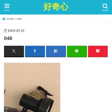
好奇心
menu
search
HOME
046
2019.07.21
046