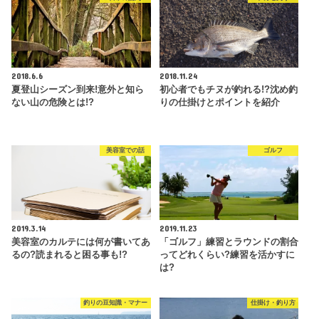
2018.6.6
2018.11.24
夏登山シーズン到来!意外と知ら
初心者でもチヌが釣れる!?沈め釣
ない山の危険とは!?
りの仕掛けとポイントを紹介
美容室での話
ゴルフ
2019.3.14
2019.11.23
美容室のカルテには何が書いてあ
「ゴルフ」練習とラウンドの割合
るの?読まれると困る事も!?
ってどれくらい?練習を活かすに
は?
釣りの豆知識・マナー
仕掛け・釣り方