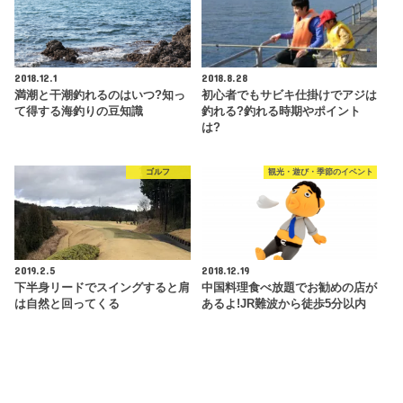
2018.12.1
2018.8.28
満潮と干潮釣れるのはいつ?知っ
初心者でもサビキ仕掛けでアジは
て得する海釣りの豆知識
釣れる?釣れる時期やポイント
は?
ゴルフ
観光・遊び・季節のイベント
2019.2.5
2018.12.19
下半身リードでスイングすると肩
中国料理食べ放題でお勧めの店が
は自然と回ってくる
あるよ!JR難波から徒歩5分以内