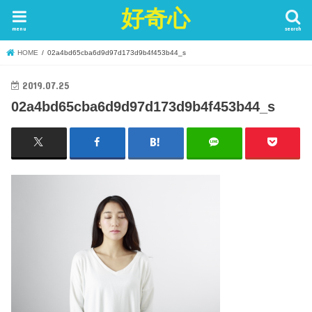
好奇心
menu
search
HOME
02a4bd65cba6d9d97d173d9b4f453b44_s
2019.07.25
02a4bd65cba6d9d97d173d9b4f453b44_s