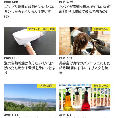
2018.7.20
2019.5.29
ゴキブリ駆除には何がいい?バル
ツバメが産卵を日本でするのは何
サンしたらもういない?使い方
故?渡りは集団で飛んで来るの?
は?
髪の手入れ・悩み・知識
美容室での話
2019.1.9
2019.2.10
髪の自然乾燥は良くないですよ!
美容室で流行のグレージュにした
洗ったら乾かす習慣を身につけよ
結果!綺麗にするにはリスクも覚
う
悟
日常の疑問
美容室での話
2018.5.22
2019.2.2