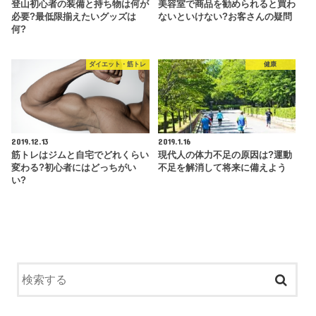
登山初心者の装備と持ち物は何が
美容室で商品を勧められると買わ
必要?最低限揃えたいグッズは
ないといけない?お客さんの疑問
何?
ダイエット・筋トレ
健康
2019.12.13
2019.1.16
筋トレはジムと自宅でどれくらい
現代人の体力不足の原因は?運動
変わる?初心者にはどっちがい
不足を解消して将来に備えよう
い?