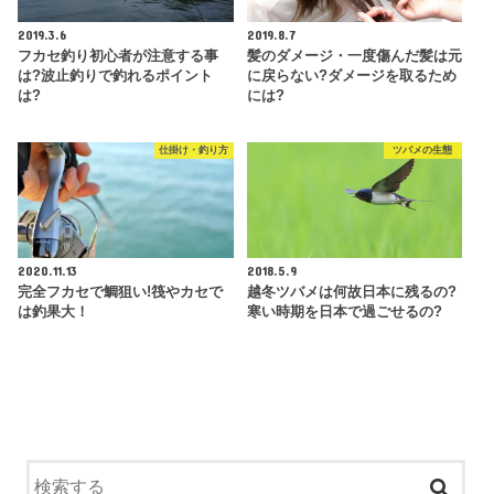
2019.3.6
2019.8.7
フカセ釣り初心者が注意する事
髪のダメージ・一度傷んだ髪は元
は?波止釣りで釣れるポイント
に戻らない?ダメージを取るため
は?
には?
仕掛け・釣り方
ツバメの生態
2020.11.13
2018.5.9
完全フカセで鯛狙い!筏やカセで
越冬ツバメは何故日本に残るの?
は釣果大！
寒い時期を日本で過ごせるの?