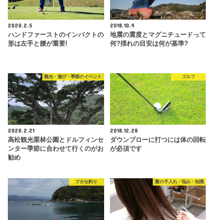
2020.2.5
2018.10.9
ハンドファーストのインパクトの
地震の震度とマグニチュードって
形は左手と腰が重要!
何?揺れの目安は何が基準?
観光・遊び・季節のイベント
ゴルフ
2020.2.21
2018.12.28
高松観光栗林公園とドルフィンセ
ダウンブローに打つには体の回転
ンター季節に合わせて行くのがお
が必須です
勧め
フカセ釣り
髪の手入れ・悩み・知識