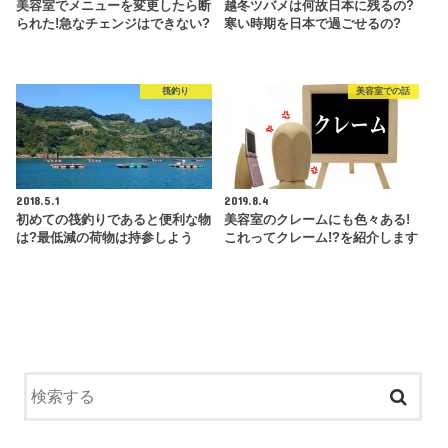
美容室でメニューを変更したら断
越冬ツバメは何故日本に残るの?
られた!急なチェンジはできない?
寒い時期を日本で過ごせるの?
筏釣り
美容室での話
2018.5.1
2019.8.4
初めての筏釣りであると便利な物
美容室のクレームにも色々ある!
は?最低減の荷物は持参しよう
これってクレーム!?を紹介します