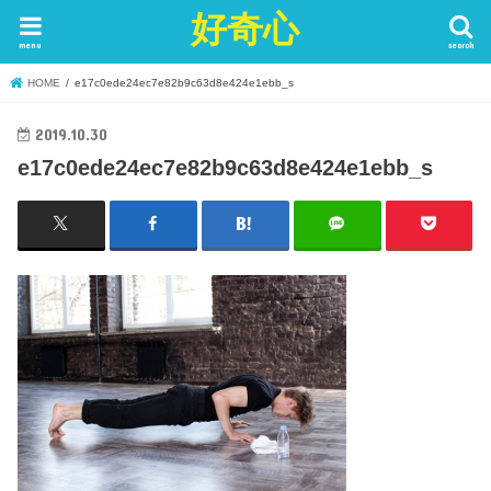
好奇心
menu
search
HOME
e17c0ede24ec7e82b9c63d8e424e1ebb_s
2019.10.30
e17c0ede24ec7e82b9c63d8e424e1ebb_s