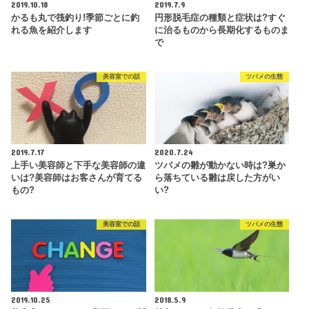
2019.10.18
2019.7.9
かるも丸で筏釣り!季節ごとに釣
円形脱毛症の種類と症状は?すぐ
れる魚を紹介します
に治るものから長期化するものま
で
美容室での話
ツバメの生態
2019.7.17
2020.7.24
上手い美容師と下手な美容師の違
ツバメの雛が動かない時は?巣か
いは?美容師はお客さんが育てる
ら落ちている雛は戻した方がい
もの?
い?
美容室での話
ツバメの生態
2019.10.25
2018.5.9