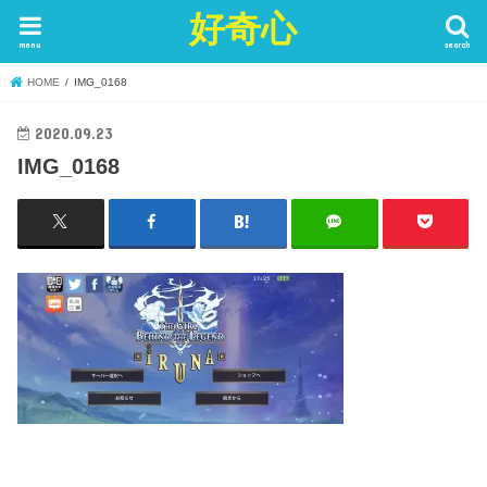
好奇心
menu
search
HOME
IMG_0168
2020.09.23
IMG_0168