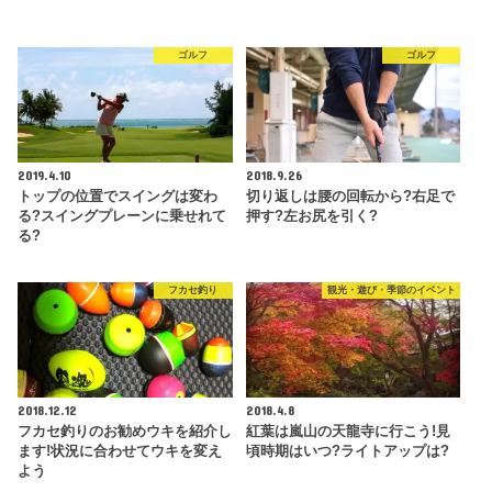
ゴルフ
ゴルフ
2019.4.10
2018.9.26
トップの位置でスイングは変わ
切り返しは腰の回転から?右足で
る?スイングプレーンに乗せれて
押す?左お尻を引く?
る?
フカセ釣り
観光・遊び・季節のイベント
2018.12.12
2018.4.8
フカセ釣りのお勧めウキを紹介し
紅葉は嵐山の天龍寺に行こう!見
ます!状況に合わせてウキを変え
頃時期はいつ?ライトアップは?
よう