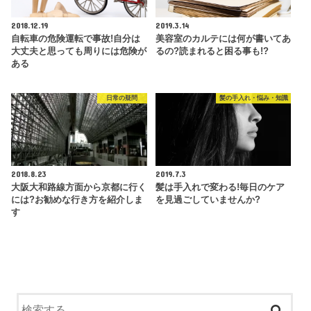
2018.12.19
2019.3.14
自転車の危険運転で事故!自分は
美容室のカルテには何が書いてあ
大丈夫と思っても周りには危険が
るの?読まれると困る事も!?
ある
日常の疑問
髪の手入れ・悩み・知識
2018.8.23
2019.7.3
大阪大和路線方面から京都に行く
髪は手入れで変わる!毎日のケア
には?お勧めな行き方を紹介しま
を見過ごしていませんか?
す