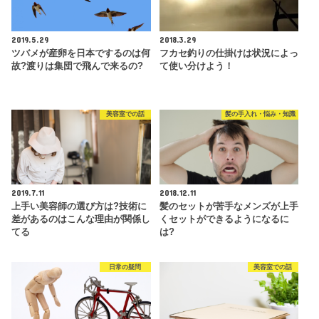
2019.5.29
2018.3.29
ツバメが産卵を日本でするのは何
フカセ釣りの仕掛けは状況によっ
故?渡りは集団で飛んで来るの?
て使い分けよう！
美容室での話
髪の手入れ・悩み・知識
2019.7.11
2018.12.11
上手い美容師の選び方は?技術に
髪のセットが苦手なメンズが上手
差があるのはこんな理由が関係し
くセットができるようになるに
てる
は?
日常の疑問
美容室での話