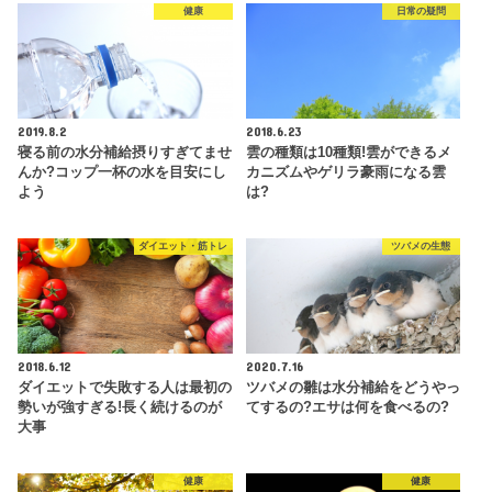
健康
日常の疑問
2019.8.2
2018.6.23
寝る前の水分補給摂りすぎてませ
雲の種類は10種類!雲ができるメ
んか?コップ一杯の水を目安にし
カニズムやゲリラ豪雨になる雲
よう
は?
ダイエット・筋トレ
ツバメの生態
2018.6.12
2020.7.16
ダイエットで失敗する人は最初の
ツバメの雛は水分補給をどうやっ
勢いが強すぎる!長く続けるのが
てするの?エサは何を食べるの?
大事
健康
健康