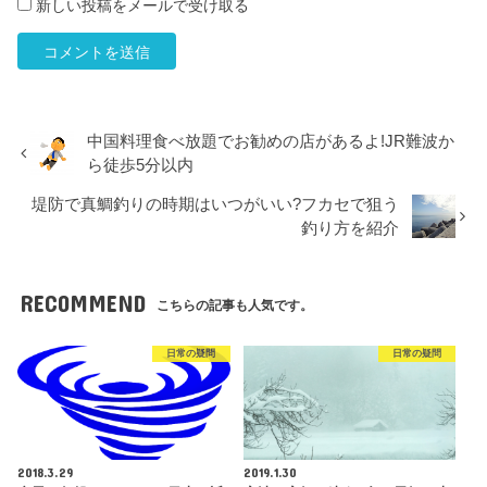
新しい投稿をメールで受け取る
中国料理食べ放題でお勧めの店があるよ!JR難波か
ら徒歩5分以内
堤防で真鯛釣りの時期はいつがいい?フカセで狙う
釣り方を紹介
RECOMMEND
こちらの記事も人気です。
日常の疑問
日常の疑問
2018.3.29
2019.1.30