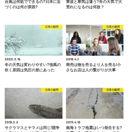
台風は何処でできるの?日本に近
寒波と寒気は違う?冬の天気で大
づくのは何が原因?
荒れになるのは何故？
日常の疑問
日常の疑問
2020.2.16
2018.4.3
冬の天気は変わりやすい?強風の
商売は物を売るより人を売る!小
吹く原因は気圧の差にあった
さなお店は人の繋がりが大事
日常の疑問
日常の疑問
2018.5.2
2019.4.10
サクラマスとヤマメは同じ!競争
南海トラフ地震はいつ発生する?