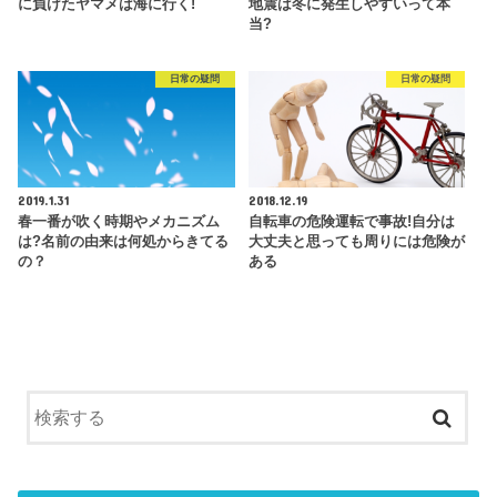
に負けたヤマメは海に行く!
地震は冬に発生しやすいって本
当?
日常の疑問
日常の疑問
2019.1.31
2018.12.19
春一番が吹く時期やメカニズム
自転車の危険運転で事故!自分は
は?名前の由来は何処からきてる
大丈夫と思っても周りには危険が
の？
ある