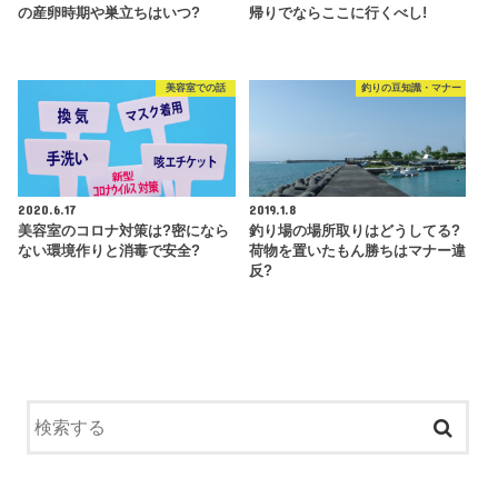
の産卵時期や巣立ちはいつ?
帰りでならここに行くべし!
美容室での話
釣りの豆知識・マナー
2020.6.17
2019.1.8
美容室のコロナ対策は?密になら
釣り場の場所取りはどうしてる?
ない環境作りと消毒で安全?
荷物を置いたもん勝ちはマナー違
反?