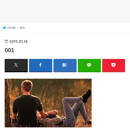
HOME
001
2019.01.18
001