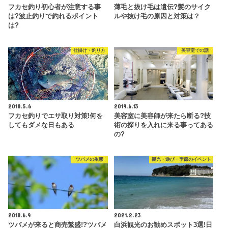
フカセ釣り初心者が注意する事
薄毛と抜け毛は遺伝?髪のサイク
は?波止釣りで釣れるポイント
ルや抜け毛の原因と対策は？
は?
仕掛け・釣り方
美容室での話
2018.5.6
2019.6.13
フカセ釣りでエサ取り対策!何を
美容室に美容師が来たら断る?技
してもダメな日もある
術の探りを入れに来る事ってある
の?
ツバメの生態
観光・遊び・季節のイベント
2018.6.9
2021.2.23
ツバメが来ると商売繁盛!?ツバメ
白浜観光のお勧めスポット3選!日