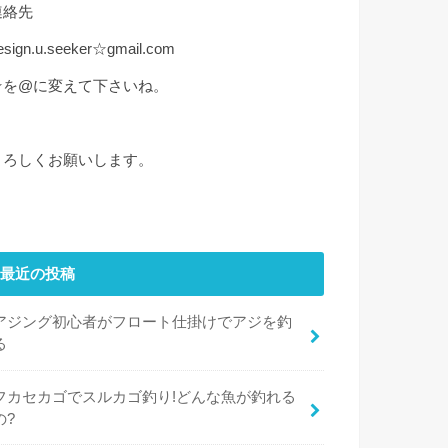
連絡先
esign.u.seeker☆gmail.com
☆を@に変えて下さいね。
よろしくお願いします。
最近の投稿
アジング初心者がフロート仕掛けでアジを釣
る
フカセカゴでスルカゴ釣り!どんな魚が釣れる
の?