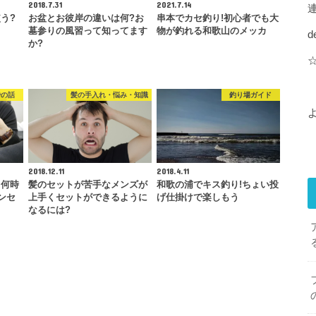
2018.7.31
2021.7.14
う?
お盆とお彼岸の違いは何?お
串本でカセ釣り!初心者でも大
墓参りの風習って知ってます
物が釣れる和歌山のメッカ
d
か?
での話
髪の手入れ・悩み・知識
釣り場ガイド
2018.12.11
2018.4.11
て何時
髪のセットが苦手なメンズが
和歌の浦でキス釣り!ちょい投
ンセ
上手くセットができるように
げ仕掛けで楽しもう
なるには?