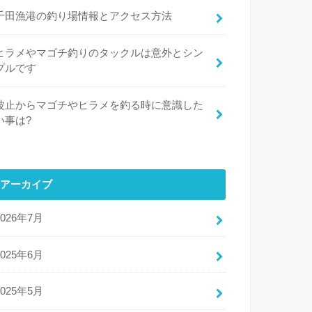
千田漁港の釣り場情報とアクセス方法
ヒラメやマゴチ釣りのタックルは意外とシン
プルです
波止からマゴチやヒラメを釣る時に意識した
い事は?
アーカイブ
2026年7月
2025年6月
2025年5月