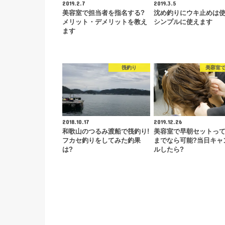
2019.2.7
2019.3.5
美容室で担当者を指名する?
沈め釣りにウキ止めは使
メリット・デメリットを教え
シンプルに使えます
ます
筏釣り
美容室
2018.10.17
2019.12.26
和歌山のつるみ渡船で筏釣り!
美容室で早朝セットっ
フカセ釣りをしてみた釣果
までなら可能?当日キャ
は?
ルしたら?