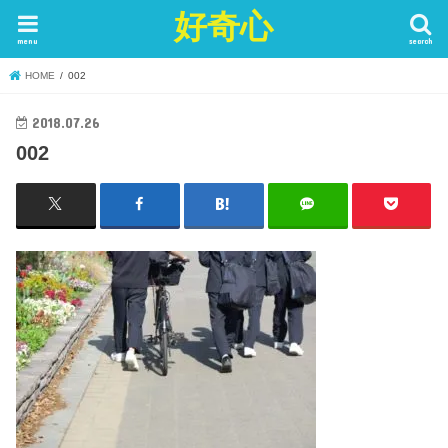
好奇心
menu
search
HOME
002
2018.07.26
002