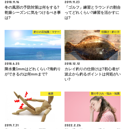
2018.11.16
2019.11.23
冬の風邪の予防対策は何をする?
「ゴルフ」練習とラウンドの割合
乾燥シーズンに気をつけるべき事
ってどれくらい?練習を活かすに
は?
は?
釣りの豆知識・マナー
仕掛け・釣り方
2018.6.25
2018.12.12
降水量1mmはどれくらい?海釣り
カレイ釣りの仕掛けは?初心者が
ができるのは何mmまで?
波止から釣るポイントは何処がい
い?
健康
髪の手入れ・悩み・知識
2019.7.31
2022.2.26