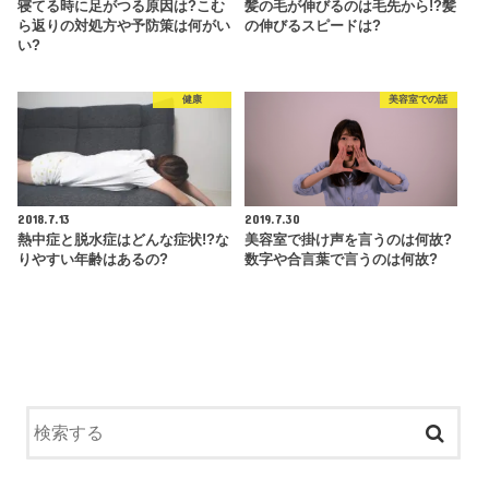
寝てる時に足がつる原因は?こむ
髪の毛が伸びるのは毛先から!?髪
ら返りの対処方や予防策は何がい
の伸びるスピードは?
い?
健康
美容室での話
2018.7.13
2019.7.30
熱中症と脱水症はどんな症状!?な
美容室で掛け声を言うのは何故?
りやすい年齢はあるの?
数字や合言葉で言うのは何故?