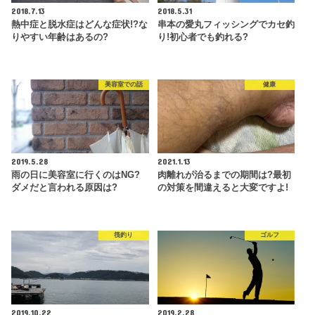
2018.7.13
2018.5.31
熱中症と脱水症はどんな症状!?な
串本の愛丸フィッシングでカセ釣
りやすい年齢はあるの?
り!初心者でも釣れる?
美容室での話
健康
2019.5.28
2021.1.13
雨の日に美容室に行くのはNG?
肉離れが治るまでの期間は?最初
ダメだと言われる原因は?
の対策を間違えると大変ですよ!
筏釣り
ゴルフ
2019.10.22
2019.2.28