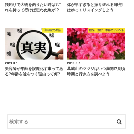
筏釣りで大物を釣りたい時は?こ
体が早すぎると振り遅れる!最初
れを持って行けば思わぬ魚が!?
はゆっくりスイングしよう
美容室での話
観光・遊び・季節のイベント
2019.8.1
2018.5.3
美容師が年齢を誤魔化す事ってあ
葛城山のツツジはいつ満開!?見頃
る?年齢を嘘をつく理由って何?
時期と行き方を調べよう