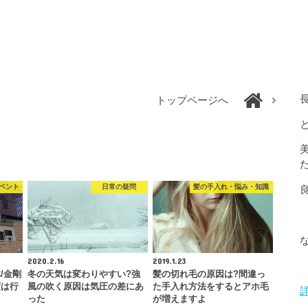
トップページへ
ベント
日常の疑問
髪の手入れ・悩み・知識
2020.2.16
2019.1.23
/金剛
冬の天気は変わりやすい?強
髪の切れ毛の原因は?間違っ
度は行
風の吹く原因は気圧の差にあ
た手入れ方法をするとアホ毛
った
が増えますよ