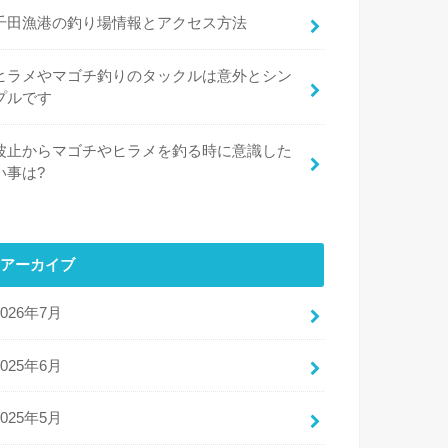
千田漁港の釣り場情報とアクセス方法
ヒラメやマゴチ釣りのタックルは意外とシン
プルです
波止からマゴチやヒラメを釣る時に意識した
い事は?
アーカイブ
2026年7月
2025年6月
2025年5月