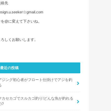
連絡先
esign.u.seeker☆gmail.com
☆を@に変えて下さいね。
よろしくお願いします。
最近の投稿
アジング初心者がフロート仕掛けでアジを釣
る
フカセカゴでスルカゴ釣り!どんな魚が釣れる
の?