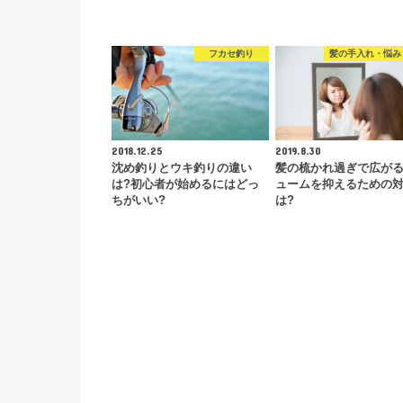
フカセ釣り
髪の手入れ・悩み
2018.12.25
2019.8.30
沈め釣りとウキ釣りの違い
髪の梳かれ過ぎで広がる
は?初心者が始めるにはどっ
ュームを抑えるための
ちがいい?
は?