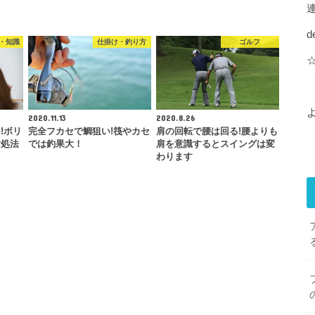
d
・知識
仕掛け・釣り方
ゴルフ
2020.11.13
2020.8.26
!ボリ
完全フカセで鯛狙い!筏やカセ
肩の回転で腰は回る!腰よりも
対処法
では釣果大！
肩を意識するとスイングは変
わります