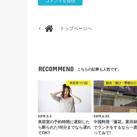
トップページへ
RECOMMEND
こちらの記事も人気です。
美容室での話
観光・遊び・季節のイ
2019.5.3
2019.6.25
美容室の予約時間に遅刻した
中国料理「蓮花」富田林
ら断られた!何分までなら遅れ
でランチをするなら一
てOK?
ってみて!