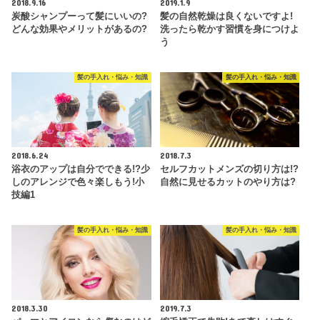
2018.9.16
2019.1.9
炭酸シャンプーって髪にいいの?
髪の自然乾燥は良くないですよ!
どんな効果やメリットがあるの?
洗ったら乾かす習慣を身につけよ
う
髪の手入れ・悩み・知識
髪の手入れ・悩み・知識
2018.6.24
2018.7.3
浴衣のアップは自分でできる!?少
セルフカットメンズの切り方は!?
しのアレンジで色々楽しもう!小
自然に見せるカットのやり方は?
技編1
髪の手入れ・悩み・知識
髪の手入れ・悩み・知識
2018.3.30
2019.7.3