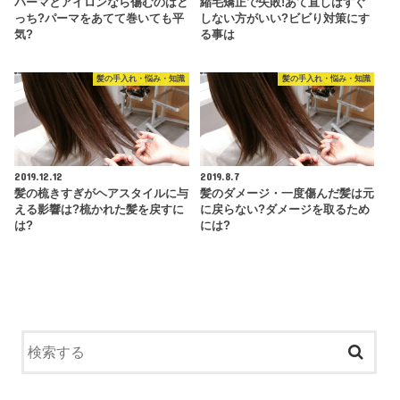
パーマとアイロンなら傷むのはど
縮毛矯正で失敗!あて直しはすぐ
っち?パーマをあてて巻いても平
しない方がいい?ビビり対策にす
気?
る事は
髪の手入れ・悩み・知識
髪の手入れ・悩み・知識
2019.12.12
2019.8.7
髪の梳きすぎがヘアスタイルに与
髪のダメージ・一度傷んだ髪は元
える影響は?梳かれた髪を戻すに
に戻らない?ダメージを取るため
は?
には?