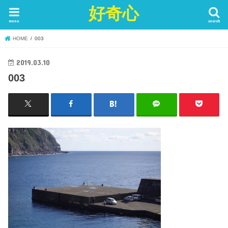
好奇心
menu
search
HOME
003
2019.03.10
003