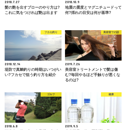
2018.7.27
2018.10.9
髪の艶を出すブローのやり方は?
地震の震度とマグニチュードって
これに気をつければ艶は出ます
何?揺れの目安は何が基準?
フカセ釣り
美容室での話
2018.12.14
2019.7.26
堤防で真鯛釣りの時期はいつがい
美容室トリートメントで髪は傷
い?フカセで狙う釣り方を紹介
む?毎回やるほど手触りが悪くな
るのは?
ゴルフ
健康
2018.6.8
2019.9.5