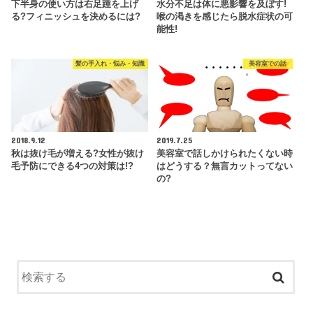
下半身の使い方は右足踵を上げ
水分不足は体に悪影響を及ぼす!
る?フィニッシュを決めるには?
喉の渇きを感じたら脱水症状の可
能性!
髪の手入れ・悩み・知識
美容室での話
2018.9.12
2019.7.25
秋は抜け毛が増える?女性が抜け
美容室で話しかけられたくない時
毛予防にできる4つの対策は!?
はどうする？無言カットってない
の?