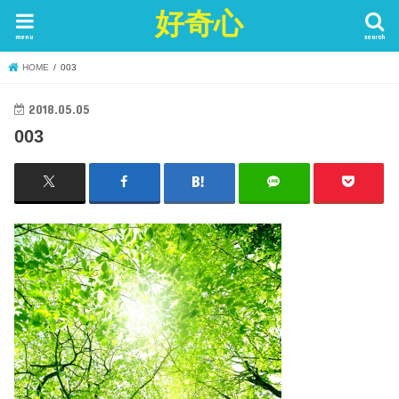
好奇心
menu
search
HOME
003
2018.05.05
003