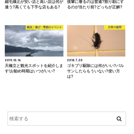
縮毛矯正が安い店と高い店は何が
後輩に奢るのは普通?割り勘にす
違う?高くても下手な店もある?
るのが当たり前?どっちが正解?
観光・遊び・季節のイベント
日常の疑問
2019.10.16
2018.7.20
天橋立と観光スポットを紹介しま
ゴキブリ駆除には何がいい?バル
す!お勧め時期はいつがいい?
サンしたらもういない?使い方
は?