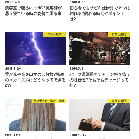
2020.4.5
2018.8.28
美容室で寝るのはNG?美容師が
初心者でもサビキ仕掛けでアジは
思う寝ている時の姿勢で困る事
釣れる?釣れる時期やポイント
は?
日常の疑問
日常の疑問
2018.3.29
2019.3.8
雷が光や音を出すのは何故?発生
バーや居酒屋でチャージ料を払う
のメカニズムはどうやってできる
のは普通?そもそもチャージって
の?
何?
髪の手入れ・悩み・知識
日常の疑問
2019.1.27
2018.12.13