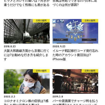
ヒラメとカレイの違いは？向きが
台風は何処でできるの?日本に近
違うだけでなく性格にも差がある
づくのは何が原因?
日常の疑問
日常の疑問
2018.8.23
2020.9.23
大阪大和路線方面から京都に行く
イルーナ戦記移行コード発行忘れ
には?お勧めな行き方を紹介しま
た時のアカウント復旧法は?
す
iPhone版
日常の疑問
日常の疑問
2022.2.3
2019.3.8
コロナオミクロン株の症状は?感
バーや居酒屋でチャージ料を払う