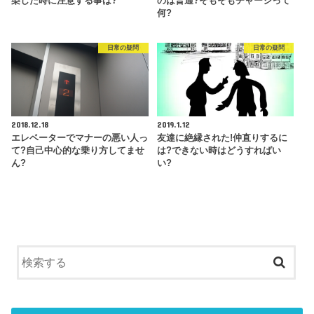
染した時に注意する事は?
のは普通?そもそもチャージって
何?
日常の疑問
日常の疑問
2018.12.18
2019.1.12
エレベーターでマナーの悪い人っ
友達に絶縁された!仲直りするに
て?自己中心的な乗り方してませ
は?できない時はどうすればい
ん?
い?