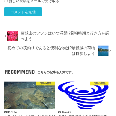
新しい投稿をメールで受け取る
葛城山のツツジはいつ満開!?見頃時期と行き方を調
べよう
初めての筏釣りであると便利な物は?最低減の荷物
は持参しよう
RECOMMEND
こちらの記事も人気です。
日常の疑問
日常の疑問
2019.1.23
2018.3.29