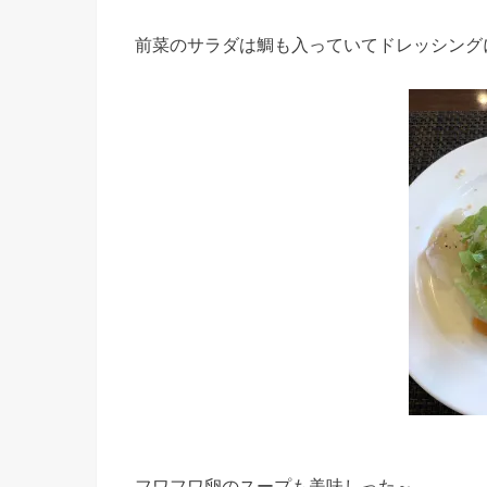
前菜のサラダは鯛も入っていてドレッシング
フワフワ卵のスープも美味しった～