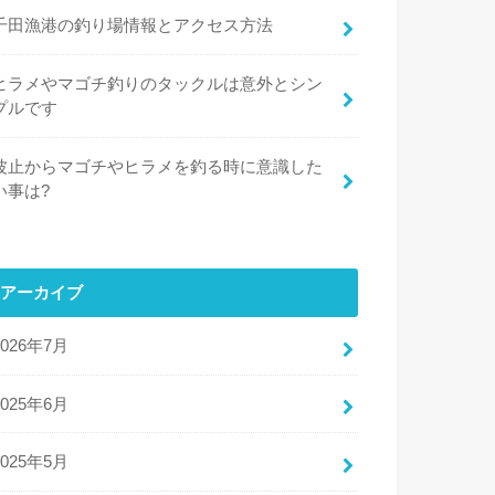
千田漁港の釣り場情報とアクセス方法
ヒラメやマゴチ釣りのタックルは意外とシン
プルです
波止からマゴチやヒラメを釣る時に意識した
い事は?
アーカイブ
2026年7月
2025年6月
2025年5月