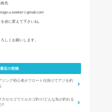
連絡先
esign.u.seeker☆gmail.com
☆を@に変えて下さいね。
よろしくお願いします。
最近の投稿
アジング初心者がフロート仕掛けでアジを釣
る
フカセカゴでスルカゴ釣り!どんな魚が釣れる
の?