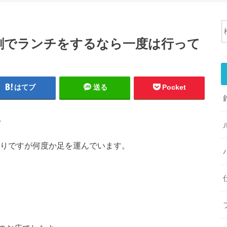
剛でランチをするなら一度は行って
はてブ
送る
Pocket
。
始まりですが何度か足を運んでいます。