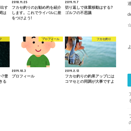
2018.11.25
2019.11.7
が出す
フカセ釣りのお勧め杓を紹介
切り返しで体重移動はする?
間は
します。これでライバルに差
ゴルフの不思議
d
をつけよう!
フ
プロフィール
フカセ釣り
2019.10.3
2019.2.13
い?雪
プロフィール
フカセ釣りの釣果アップには
きる
コマセとの同調が大事ですよ