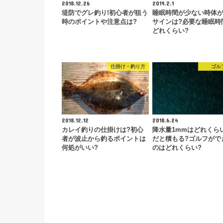
2018.12.26
2019.2.1
堤防でグレ釣り!初心者が狙う
睡眠時間が少ない時体
時のポイントや注意点は?
サインは?必要な睡眠時
どれくらい?
仕掛け・釣り方
ゴル
2018.12.12
2018.6.24
カレイ釣りの仕掛けは?初心
降水量1mmはどれくら
者が波止から釣るポイントは
だと積もる?ゴルフがで
何処がいい?
のはどれくらい?