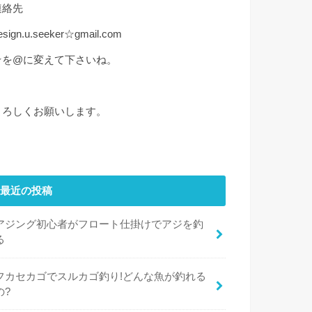
連絡先
esign.u.seeker☆gmail.com
☆を@に変えて下さいね。
よろしくお願いします。
最近の投稿
アジング初心者がフロート仕掛けでアジを釣
る
フカセカゴでスルカゴ釣り!どんな魚が釣れる
の?