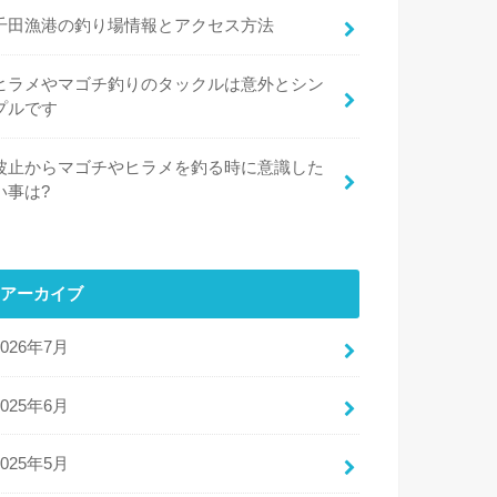
千田漁港の釣り場情報とアクセス方法
ヒラメやマゴチ釣りのタックルは意外とシン
プルです
波止からマゴチやヒラメを釣る時に意識した
い事は?
アーカイブ
2026年7月
2025年6月
2025年5月