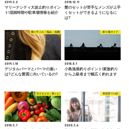
2019.5.2
2018.12.11
マリーナシティ大波止釣りポイン
髪のセットが苦手なメンズが上手
ト!混雑時期や駐車場情報を紹介
くセットができるようになるに
は?
髪の手入れ・悩み・知識
釣り場ガイド
2019.1.18
2018.8.7
デジタルパーマとパーマの違い
小島漁港釣りポイント!家族釣り
は?どんな髪質に向いているの?
から上級者まで幅広く釣れます
ダイエット・筋トレ
美容室での話
2018.5.7
2020.3.6