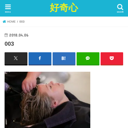
好奇心
menu
search
HOME
003
2018.04.06
003