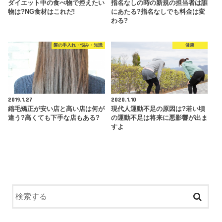
ダイエット中の食べ物で控えたい
指名なしの時の新規の担当者は誰
物は?NG食材はこれだ!
にあたる?指名なしでも料金は変
わる?
髪の手入れ・悩み・知識
健康
2019.1.27
2020.1.10
縮毛矯正が安い店と高い店は何が
現代人運動不足の原因は?若い頃
違う?高くても下手な店もある?
の運動不足は将来に悪影響が出ま
すよ